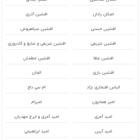
اصلان رادان
افشین آذری
افشین حسنی
افشین سیاهپوش
افشین شریفی
افشین شریفی و شایع و گادپوری
افشین عطا
افشین مطمئن
افشین یاری
الجان
الیاس افتخاری نژاد
ام سی داج
امير همايون
اميرام
امید آمری
امید آمری و ایرج مهدیان
امید آیین
امید ابراهیمی