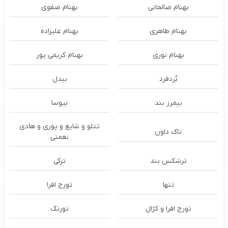
بهنام صالحانی
بهنام صفوی
بهنام طاهری
بهنام علیزاده
بهنام نوری
بهنام کریمی پور
بُردفرد
بیدل
بیمرز بند
بیوسا
تتلو و شایع و پوری و هادی
تاک داون
نعمتی
ترشكس بند
ترکی
تنها
تورج افرا
تورج افرا و کژال
تورنگ