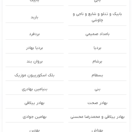
بابی
بابیک
بابیک و تتلو و شایع و ناجی و
باربد
چاوشی
بامداد صمیمی
بردفرد
بردیا
بردیا بهادر
برشام
بروان بند
بسطام
بلک اسکورپیون موزیک
بنی
بنیامین بهادری
بهادر صحت
بهادر ییلاقی
بهادر ییلاقی و محمدرضا محسنی
بهامین جوادی
بهتاش
بهتین