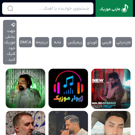
مازنی موزیک
🎧
جهت
پخش
مازندرانی
فارسی
کوردی
ریمیکس
خانه
درباره‌‌ما
DMCA
موزیک
خود
کلیک
کنید…