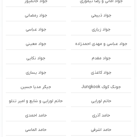
جواد امانی و رضا تیموری
جواد حاتمپور
جواد ذبیحی
جواد رمضانی
جواد زیاری
جواد عباسی
جواد عباسی و مهدی احمدزاده
جواد معینی
جواد مقدم
جواد نکایی
جواد کاغذی
جواد یساری
جونگ کوک Jungkook
جیگر مدیا حسین
حاتم لورایی
حاتم لورایی و شایع و امیر تتلو
حامد آذری
حامد احمدی
حامد اشرفی
حامد الماسی