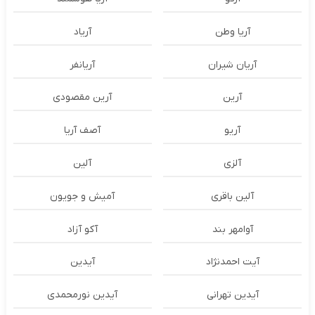
آریا وطن
آریاد
آریان شیران
آریانفر
آرین
آرین مقصودی
آریو
آصف آریا
آلزی
آلین
آلین باقری
آمیش و جویون
آوامهر بند
آکو آزاد
آیت احمدنژاد
آیدین
آیدین تهرانی
آیدین نورمحمدی