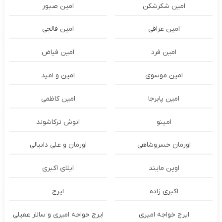
امین شکرشکن
امین صبور
امین عراقی
امین فالجی
امین فرد
امین فیاض
امین موسوی
امین و امید
امین پابرجا
امین کاظمی
امینو
انوش ترکاشوند
اورمان خسروشاهی
اورمان و علی دانیالی
اوپن مایند
ايلاى اكبرى
اکبری زاده
ایرج
ایرج خواجه امیری
ایرج خواجه امیری و سالار عقیلی