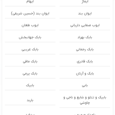
ایماژ
ایهام
ایوان بند
ایوان بند (حسین شریفی)
ایوب صفایی داریانی
ایوب طغان
بابک بهراد
بابک جهانبخش
بابک رحمانی
بابک غریبی
بابک قادری
بابک مافی
بابک و آرتان
بابک پرمی
بابی
بابیک
بابیک و تتلو و شایع و ناجی و
باربد
چاوشی
بامداد صمیمی
بردفرد