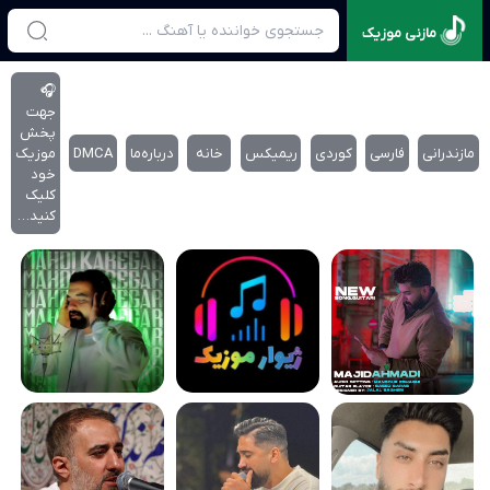
مازنی موزیک
🎧
جهت
پخش
مازندرانی
فارسی
کوردی
ریمیکس
خانه
درباره‌‌ما
DMCA
موزیک
خود
کلیک
کنید…