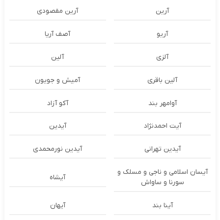
آرین
آرین مقصودی
آریو
آصف آریا
آلزی
آلین
آلین باقری
آمیش و جویون
آوامهر بند
آکو آزاد
آیت احمدنژاد
آیدین
آیدین تهرانی
آیدین نورمحمدی
آیسان اسلامی و ناجی و مسلک و
آیشاه
سورنا و ساواش
آینا بند
آیهان