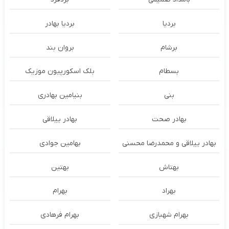
بردیا
بردیا بهادر
برشام
بروان بند
بسطام
بلک اسکورپیون موزیک
بنی
بنیامین بهادری
بهادر صحت
بهادر ییلاقی
بهادر ییلاقی و محمدرضا محسنی
بهامین جوادی
بهتاش
بهتین
بهراد
بهرام
بهرام شهبازی
بهرام فرهادی