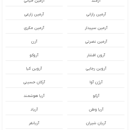
آرمند
آرمین حیاتی
آرمین رازانی
آرمین زارعی
آرمین سپیدار
آرمین مکری
آرمین نصرتی
آرن
آرون افشار
آروکو
آروین رجایی
آروین کیا
آرژن آوا
آرکان حسینی
آرکو
آریا هوشمند
آریا وطن
آریاد
آریان شیران
آریانفر