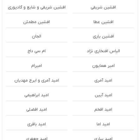
افشین شریفی
افشین شریفی و شایع و گادپوری
افشین عطا
افشین مطمئن
افشین یاری
الجان
الیاس افتخاری نژاد
ام سی داج
امير همايون
اميرام
امید آمری
امید آمری و ایرج مهدیان
امید آیین
امید ابراهیمی
امید افخم
امید افضلی
امید اما
امید باقری
امید بیاری
امید جعفری