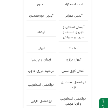
آیت احمدنژاد
آیدین
آیدین تهرانی
آیدین نورمحمدی
آیسان اسلامی و
ناجی و مسلک و
آیشاه
سورنا و ساواش
آینا بند
آیهان
آیهان بزازی
آیهان و پارسیا
ائلخان گوی سس
ابراهیم درزی حاجی
ابوالفضل اسماعیل
ابوالفضل اسماعیلی
نژاد
ابوالفضل اسماعیلی
ابوالفضل دارابی
آهـنگ بعدی
و آرتا عجمی