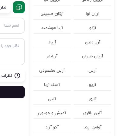
نظرا
آرژن آوا
آرکان حسینی
آرکو
آریا هوشمند
آریا وطن
آریاد
آریان شیران
آریانفر
آرین
آرین مقصودی
نظرات ب
آریو
آصف آریا
آلزی
آلین
آلین باقری
آمیش و جویون
آوامهر بند
آکو آزاد