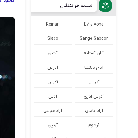
دانلود
آ
لیست خوانندگان
Aone و E7
Reinari
Sisco
Sange Saboor
آبان آستانه
آبتین
آدام دلگشا
آدرين
آدریان
آدرین
آدرین آذری
آدین
آراد عابدی
آراد عباسی
آراکوم
آرتین