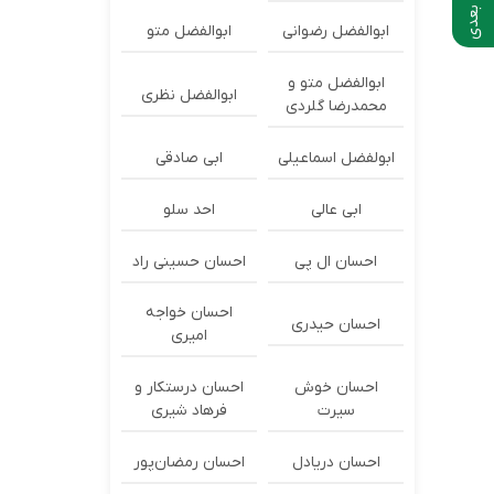
ابوالفضل رضوانی
ابوالفضل متو
ابوالفضل متو و
ابوالفضل نظری
محمدرضا گلردی
ابولفضل اسماعیلی
ابی صادقی
ابی عالی
احد سلو
احسان ال پی
احسان حسینی راد
احسان خواجه
احسان حیدری
امیری
احسان خوش
احسان درستكار و
سیرت
فرهاد شيرى
احسان دریادل
احسان رمضان‌پور