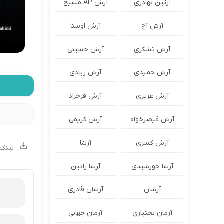
آرتین بهادری
آرش AP مسیح
آرش آج
آرش اوستا
آرش تشکری
آرش حسینی
آرش حمیدی
آرش زیادی
آرش عزیزی
آرش فرخزاد
آرش قیصرخواه
آرش کریمی
آرش کسری
آرشا
لینک 
آرشا خورشیدی
آرشا رادین
آرشان
آرشان قادری
آرمان بختیاری
آرمان جهانی