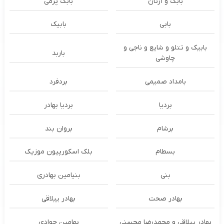
بابک و آرتان
بابک پرمی
بابی
بابیک
بابیک و تتلو و شایع و ناجی و
باربد
چاوشی
بامداد صمیمی
بردفرد
بردیا
بردیا بهادر
برشام
بروان بند
بسطام
بلک اسکورپیون موزیک
بنی
بنیامین بهادری
بهادر صحت
بهادر ییلاقی
بهادر ییلاقی و محمدرضا محسنی
بهامین جوادی