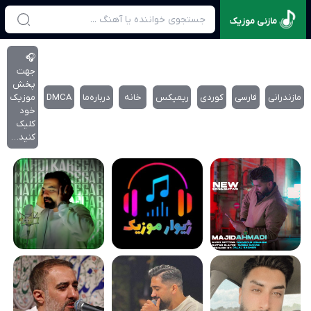
مازنی موزیک
🎧
جهت
پخش
مازندرانی
فارسی
کوردی
ریمیکس
خانه
درباره‌‌ما
DMCA
موزیک
خود
کلیک
کنید…