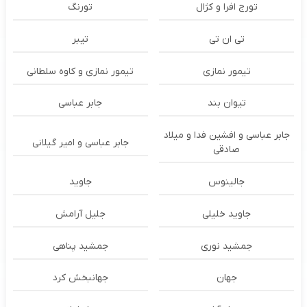
تورج افرا و کژال
تورنگ
تی ان تی
تیبر
تیمور نمازی
تیمور نمازی و کاوه سلطانی
تیوان بند
جابر عباسی
جابر عباسی و افشین فدا و میلاد
جابر عباسی و امیر گیلانی
صادقی
جالینوس
جاوید
جاوید خلیلی
جلیل آرامش
جمشید نوری
جمشید پناهی
جهان
جهانبخش کرد