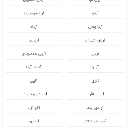
آرکو
آریا هوشمند
آریا وطن
آریاد
آریان شیران
آریانفر
آرین
آرین مقصودی
آریو
آصف آریا
آلزی
آلین
آلین باقری
آمیش و جویون
آوامهر بند
آکو آزاد
آیت احمدنژاد
آیدین