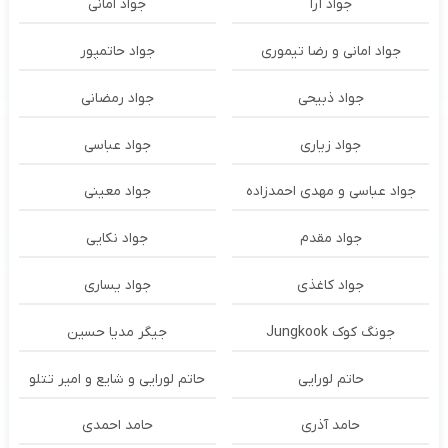
جواد آرا
جواد امانی
جواد امانی و رضا تیموری
جواد حاتمپور
جواد ذبیحی
جواد رمضانی
جواد زیاری
جواد عباسی
جواد عباسی و مهدی احمدزاده
جواد معینی
جواد مقدم
جواد نکایی
جواد کاغذی
جواد یساری
جونگ کوک Jungkook
جیگر مدیا حسین
حاتم لورایی
حاتم لورایی و شایع و امیر تتلو
حامد آذری
حامد احمدی