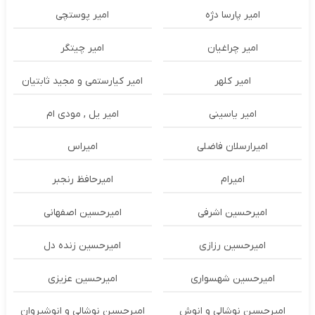
امیر پارسا دژه
امیر پوستچی
امیر چراغیان
امیر چیتگر
امیر کلهر
امیر کیارستمی و مجید ثابتیان
امیر یاسینی
امیر یل , مودی ام
امیرارسلان فاضلی
امیراس
امیرام
امیرحافظ رنجبر
امیرحسین اشرفی
امیرحسین اصفهانی
امیرحسین رزازی
امیرحسین زنده دل
امیرحسین شهسواری
امیرحسین عزیزی
امیرحسین نوشالی و انوش
امیرحسین نوشالی و انوشیروان