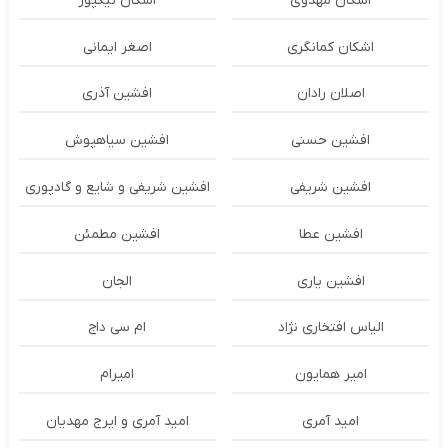
اشکان مهدوی
اشکان نیکپور
اشکان‌ کمانگری
اصغر ایمانی
اصلان رادان
افشین آذری
افشین حسنی
افشین سیاهپوش
افشین شریفی
افشین شریفی و شایع و گادپوری
افشین عطا
افشین مطمئن
افشین یاری
الجان
الیاس افتخاری نژاد
ام سی داج
امير همايون
اميرام
امید آمری
امید آمری و ایرج مهدیان