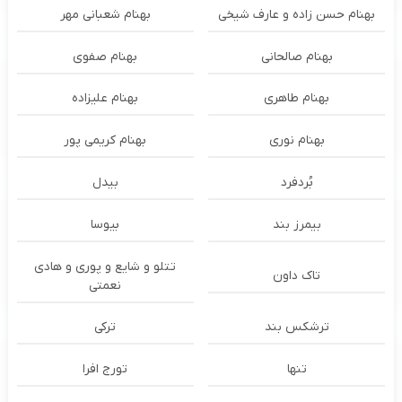
بهنام حسن زاده و عارف شیخی
بهنام شعبانی مهر
بهنام صالحانی
بهنام صفوی
بهنام طاهری
بهنام علیزاده
بهنام نوری
بهنام کریمی پور
بُردفرد
بیدل
بیمرز بند
بیوسا
تتلو و شایع و پوری و هادی
تاک داون
نعمتی
ترشكس بند
ترکی
تنها
تورج افرا