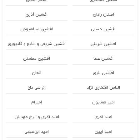
اصلان رادان
افشین آذری
افشین حسنی
افشین سیاهپوش
افشین شریفی
افشین شریفی و شایع و گادپوری
افشین عطا
افشین مطمئن
افشین یاری
الجان
الیاس افتخاری نژاد
ام سی داج
امير همايون
اميرام
امید آمری
امید آمری و ایرج مهدیان
امید آیین
امید ابراهیمی