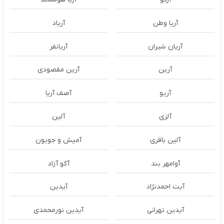
آریا وطن
آریاد
آریان شیران
آریانفر
آرین
آرین مقصودی
آریو
آصف آریا
آلزی
آلین
آلین باقری
آمیش و جویون
آوامهر بند
آکو آزاد
آیت احمدنژاد
آیدین
آیدین تهرانی
آیدین نورمحمدی