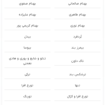
بهنام صالحانی
بهنام صفوی
بهنام طاهری
بهنام علیزاده
بهنام نوری
بهنام کریمی پور
بُردفرد
بیدل
بیمرز بند
بیوسا
تتلو و شایع و پوری و هادی
تاک داون
نعمتی
ترشكس بند
ترکی
تنها
تورج افرا
تورج افرا و کژال
تورنگ