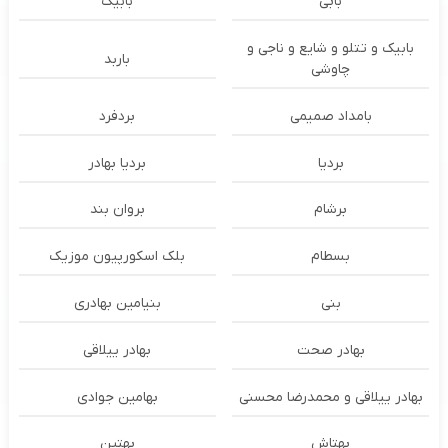
بابی
بابیک
بابیک و تتلو و شایع و ناجی و
باربد
چاوشی
بامداد صمیمی
بردفرد
بردیا
بردیا بهادر
برشام
بروان بند
بسطام
بلک اسکورپیون موزیک
بنی
بنیامین بهادری
بهادر صحت
بهادر ییلاقی
بهادر ییلاقی و محمدرضا محسنی
بهامین جوادی
بهتاش
بهتین