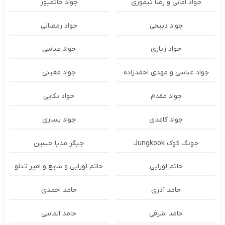
جواد امانی و رضا تیموری
جواد حاتمپور
جواد ذبیحی
جواد رمضانی
جواد زیاری
جواد عباسی
جواد عباسی و مهدی احمدزاده
جواد معینی
جواد مقدم
جواد نکایی
جواد کاغذی
جواد یساری
جونگ کوک Jungkook
جیگر مدیا حسین
حاتم لورایی
حاتم لورایی و شایع و امیر تتلو
حامد آذری
حامد احمدی
حامد اشرفی
حامد الماسی