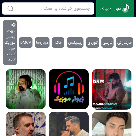
مازنی موزیک
🎧
جهت
پخش
مازندرانی
فارسی
کوردی
ریمیکس
خانه
درباره‌‌ما
DMCA
موزیک
خود
کلیک
کنید…