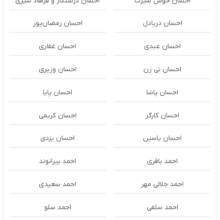
احسان خوش سیرت
احسان درستكار و فرهاد شيرى
احسان دریادل
احسان رمضان‌پور
احسان عبدی
احسان غفاری
احسان نی زن
احسان وزیری
احسان پاشا
احسان پایا
احسان کارگر
احسان کریمی
احسان یاسین
احسان یزدی
احمد باقری
احمد بیرانوند
احمد جلالی مهر
احمد سعیدی
احمد سلفی
احمد سلو