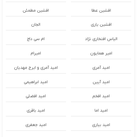
افشین عطا
افشین مطمئن
افشین یاری
الجان
الیاس افتخاری نژاد
ام سی داج
امير همايون
اميرام
امید آمری
امید آمری و ایرج مهدیان
امید آیین
امید ابراهیمی
امید افخم
امید افضلی
امید اما
امید باقری
امید بیاری
امید جعفری