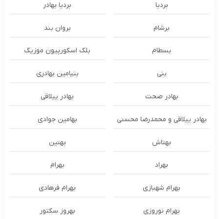
بردیا
بردیا بهادر
برشام
بروان بند
بسطام
بلک اسکورپیون موزیک
بنی
بنیامین بهادری
بهادر صحت
بهادر ییلاقی
بهادر ییلاقی و محمدرضا محسنی
بهامین جوادی
بهتاش
بهتین
بهراد
بهرام
بهرام شهبازی
بهرام فرهادی
بهرام نوروزی
بهروز سکتور