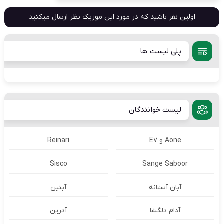
اولین نفر باشید که در مورد این موزیک نظر ارسال میکنید
پلی لیست ها
لیست خوانندگان
Aone و E7
Reinari
Sisco
Sange Saboor
آبان آستانه
آبتین
آدام دلگشا
آدرين