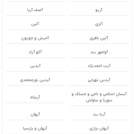
آریو
آصف آریا
آلزی
آلین
آلین باقری
آمیش و جویون
آوامهر بند
آکو آزاد
آیت احمدنژاد
آیدین
آیدین تهرانی
آیدین نورمحمدی
آیسان اسلامی و ناجی و مسلک و
آیشاه
سورنا و ساواش
آینا بند
آیهان
آیهان بزازی
آیهان و پارسیا