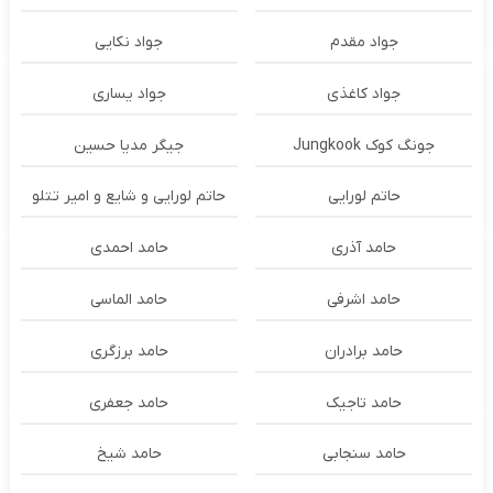
جواد مقدم
جواد نکایی
جواد کاغذی
جواد یساری
جونگ کوک Jungkook
جیگر مدیا حسین
حاتم لورایی
حاتم لورایی و شایع و امیر تتلو
حامد آذری
حامد احمدی
حامد اشرفی
حامد الماسی
حامد برادران
حامد برزگری
حامد تاجیک
حامد جعفری
حامد سنجابی
حامد شیخ