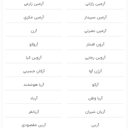
آرمین رازانی
آرمین زارعی
آرمین سپیدار
آرمین مکری
آرمین نصرتی
آرن
آرون افشار
آروکو
آروین رجایی
آروین کیا
آرژن آوا
آرکان حسینی
آرکو
آریا هوشمند
آریا وطن
آریاد
آریان شیران
آریانفر
آرین
آرین مقصودی