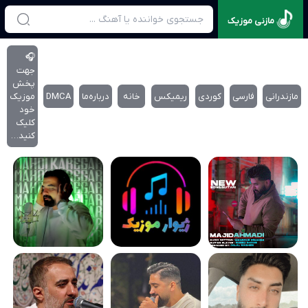
مازنی موزیک
🎧
جهت
پخش
مازندرانی
فارسی
کوردی
ریمیکس
خانه
درباره‌‌ما
DMCA
موزیک
خود
کلیک
کنید…