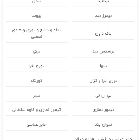
بُردفرد
بیدل
بیمرز بند
بیوسا
تتلو و شایع و پوری و هادی
تاک داون
نعمتی
ترشكس بند
ترکی
تنها
تورج افرا
تورج افرا و کژال
تورنگ
تی ان تی
تیبر
تیمور نمازی
تیمور نمازی و کاوه سلطانی
تیوان بند
جابر عباسی
جابر عباسی و افشین فدا و میلاد