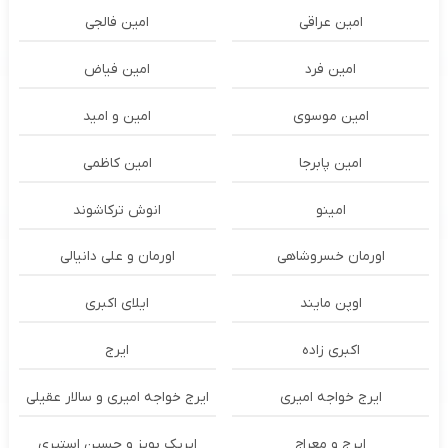
امین عراقی
امین فالجی
امین فرد
امین فیاض
امین موسوی
امین و امید
امین پابرجا
امین کاظمی
امینو
انوش ترکاشوند
اورمان خسروشاهی
اورمان و علی دانیالی
اوپن مایند
ايلاى اكبرى
اکبری زاده
ایرج
ایرج خواجه امیری
ایرج خواجه امیری و سالار عقیلی
ایرج و معراج
ایریک بویز و حسین استیری