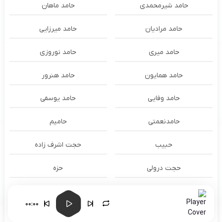
حامد شیرمحمدی
حامد ماهان
حامد مرادیان
حامد میرزایی
حامد میری
حامد نوروزی
حامد همایون
حامد هنرور
حامد وفایی
حامد یوسفی
حامدنعمتی
حامیم
حبیب
حجت اشرف زاده
حجت درولی
حزه
حسام الدين سراج
حسام الدین سراج
00:00
حسام الدین موسوی و طهمورث
حسام حیدری