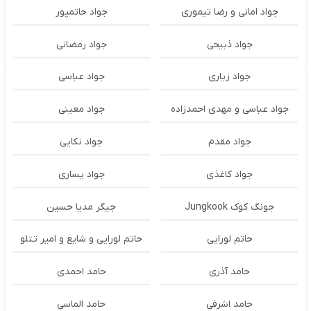
جواد امانی و رضا تیموری
جواد حاتمپور
جواد ذبیحی
جواد رمضانی
جواد زیاری
جواد عباسی
جواد عباسی و مهدی احمدزاده
جواد معینی
جواد مقدم
جواد نکایی
جواد کاغذی
جواد یساری
جونگ کوک Jungkook
جیگر مدیا حسین
حاتم لورایی
حاتم لورایی و شایع و امیر تتلو
حامد آذری
حامد احمدی
حامد اشرفی
حامد الماسی