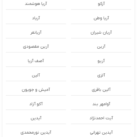
آرکو
آریا هوشمند
آریا وطن
آریاد
آریان شیران
آریانفر
آرین
آرین مقصودی
آریو
آصف آریا
آلزی
آلین
آلین باقری
آمیش و جویون
آوامهر بند
آکو آزاد
آیت احمدنژاد
آیدین
آیدین تهرانی
آیدین نورمحمدی