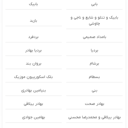
بابی
بابیک
بابیک و تتلو و شایع و ناجی و
باربد
چاوشی
بامداد صمیمی
بردفرد
بردیا
بردیا بهادر
برشام
بروان بند
بسطام
بلک اسکورپیون موزیک
بنی
بنیامین بهادری
بهادر صحت
بهادر ییلاقی
بهادر ییلاقی و محمدرضا محسنی
بهامین جوادی