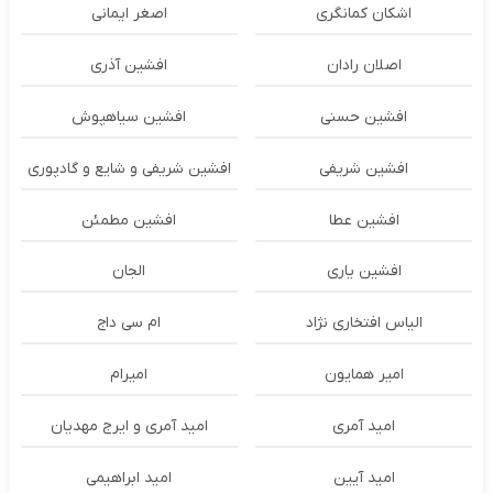
اشکان‌ کمانگری
اصغر ایمانی
اصلان رادان
افشین آذری
افشین حسنی
افشین سیاهپوش
افشین شریفی
افشین شریفی و شایع و گادپوری
افشین عطا
افشین مطمئن
افشین یاری
الجان
الیاس افتخاری نژاد
ام سی داج
امير همايون
اميرام
امید آمری
امید آمری و ایرج مهدیان
امید آیین
امید ابراهیمی