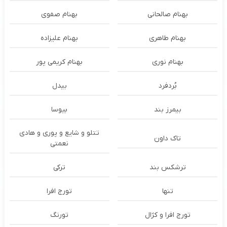
بهنام صالحانی
بهنام صفوی
بهنام طاهری
بهنام علیزاده
بهنام نوری
بهنام کریمی پور
بُردفرد
بیدل
بیمرز بند
بیوسا
تتلو و شایع و پوری و هادی
تاک داون
نعمتی
ترشكس بند
ترکی
تنها
تورج افرا
تورج افرا و کژال
تورنگ