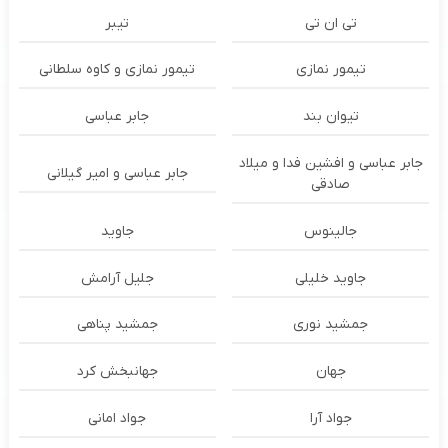
تی ان تی
تیبر
تیمور نمازی
تیمور نمازی و کاوه سلطانی
تیوان بند
جابر عباسی
جابر عباسی و افشین فدا و میلاد
جابر عباسی و امیر گیلانی
صادقی
جالینوس
جاوید
جاوید خلیلی
جلیل آرامش
جمشید نوری
جمشید پناهی
جهان
جهانبخش کرد
جواد آرا
جواد امانی