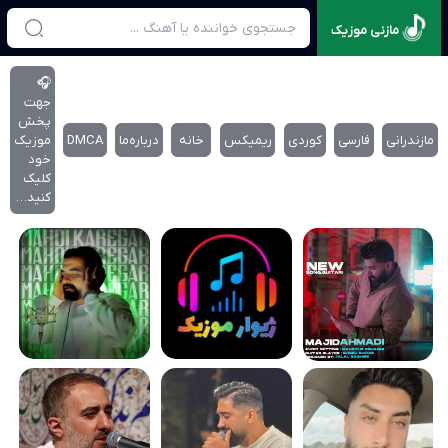
مازنی موزیک
🎧
جهت
پخش
مازندرانی
فارسی
کوردی
ریمیکس
خانه
درباره‌‌ما
DMCA
موزیک
خود
کلیک
کنید…