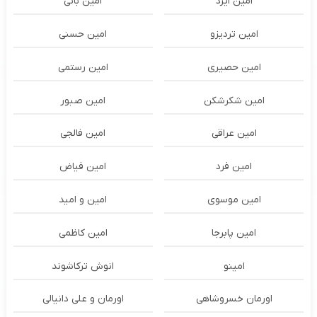
امین ایزد
امین بانی
امین تردیزو
امین حسنی
امین حصیری
امین رستمی
امین شکرشکن
امین صبور
امین عراقی
امین فالجی
امین فرد
امین فیاض
امین موسوی
امین و امید
امین پابرجا
امین کاظمی
امینو
انوش ترکاشوند
اورمان خسروشاهی
اورمان و علی دانیالی