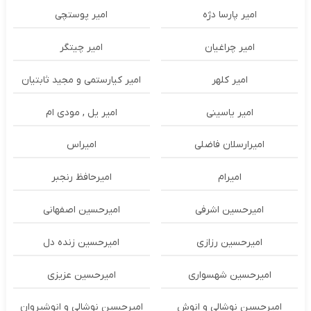
امیر پارسا دژه
امیر پوستچی
امیر چراغیان
امیر چیتگر
امیر کلهر
امیر کیارستمی و مجید ثابتیان
امیر یاسینی
امیر یل , مودی ام
امیرارسلان فاضلی
امیراس
امیرام
امیرحافظ رنجبر
امیرحسین اشرفی
امیرحسین اصفهانی
امیرحسین رزازی
امیرحسین زنده دل
امیرحسین شهسواری
امیرحسین عزیزی
امیرحسین نوشالی و انوش
امیرحسین نوشالی و انوشیروان