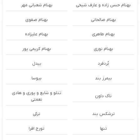
بهنام حسن زاده و عارف شیخی
بهنام شعبانی مهر
بهنام صالحانی
بهنام صفوی
بهنام طاهری
بهنام علیزاده
بهنام نوری
بهنام کریمی پور
بُردفرد
بیدل
بیمرز بند
بیوسا
تتلو و شایع و پوری و هادی
تاک داون
نعمتی
ترشكس بند
ترکی
تنها
تورج افرا