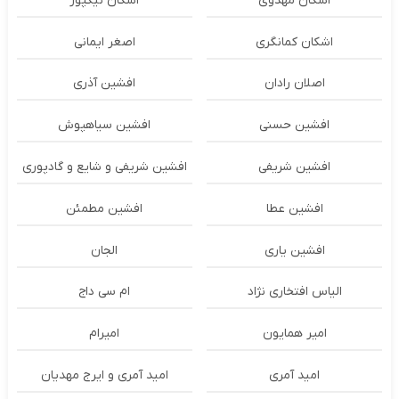
اشکان مهدوی
اشکان نیکپور
اشکان‌ کمانگری
اصغر ایمانی
اصلان رادان
افشین آذری
افشین حسنی
افشین سیاهپوش
افشین شریفی
افشین شریفی و شایع و گادپوری
افشین عطا
افشین مطمئن
افشین یاری
الجان
الیاس افتخاری نژاد
ام سی داج
امير همايون
اميرام
امید آمری
امید آمری و ایرج مهدیان