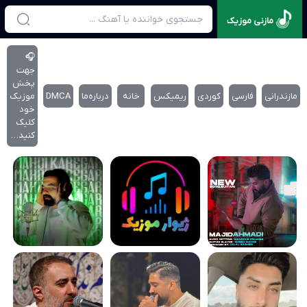
مازنی موزیک
🎧
جهت
پخش
مازندرانی
فارسی
کوردی
ریمیکس
خانه
درباره‌‌ما
DMCA
موزیک
خود
کلیک
کنید…