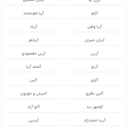
آرکو
آریا هوشمند
آریا وطن
آریاد
آریان شیران
آریانفر
آرین
آرین مقصودی
آریو
آصف آریا
آلزی
آلین
آلین باقری
آمیش و جویون
آوامهر بند
آکو آزاد
آیت احمدنژاد
آیدین