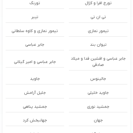
تورج افرا و کژال
تورنگ
تی ان تی
تیبر
تیمور نمازی
تیمور نمازی و کاوه سلطانی
تیوان بند
جابر عباسی
جابر عباسی و افشین فدا و میلاد
جابر عباسی و امیر گیلانی
صادقی
جالینوس
جاوید
جاوید خلیلی
جلیل آرامش
جمشید نوری
جمشید پناهی
جهان
جهانبخش کرد