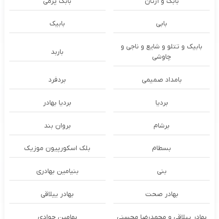
بابک و آرتان
بابک پرمی
بابی
بابیک
بابیک و تتلو و شایع و ناجی و
باربد
چاوشی
بامداد صمیمی
بردفرد
بردیا
بردیا بهادر
برشام
بروان بند
بسطام
بلک اسکورپیون موزیک
بنی
بنیامین بهادری
بهادر صحت
بهادر ییلاقی
بهادر ییلاقی و محمدرضا محسنی
بهامین جوادی