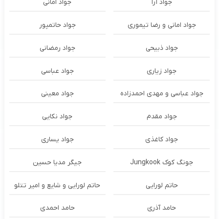
جواد آرا
جواد امانی
جواد امانی و رضا تیموری
جواد حاتمپور
جواد ذبیحی
جواد رمضانی
جواد زیاری
جواد عباسی
جواد عباسی و مهدی احمدزاده
جواد معینی
جواد مقدم
جواد نکایی
جواد کاغذی
جواد یساری
جونگ کوک Jungkook
جیگر مدیا حسین
حاتم لورایی
حاتم لورایی و شایع و امیر تتلو
حامد آذری
حامد احمدی