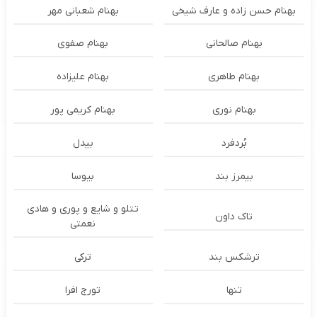
بهنام حسن زاده و عارف شیخی
بهنام شعبانی مهر
بهنام صالحانی
بهنام صفوی
بهنام طاهری
بهنام علیزاده
بهنام نوری
بهنام کریمی پور
بُردفرد
بیدل
بیمرز بند
بیوسا
تتلو و شایع و پوری و هادی
تاک داون
نعمتی
ترشكس بند
ترکی
تنها
تورج افرا