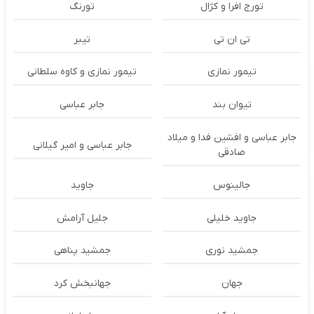
تورج افرا و کژال
تورنگ
تی ان تی
تیبر
تیمور نمازی
تیمور نمازی و کاوه سلطانی
تیوان بند
جابر عباسی
جابر عباسی و افشین فدا و میلاد
جابر عباسی و امیر گیلانی
صادقی
جالینوس
جاوید
جاوید خلیلی
جلیل آرامش
جمشید نوری
جمشید پناهی
جهان
جهانبخش کرد