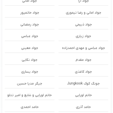
جواد آرا
جواد امانی
جواد امانی و رضا تیموری
جواد حاتمپور
جواد ذبیحی
جواد رمضانی
جواد زیاری
جواد عباسی
جواد عباسی و مهدی احمدزاده
جواد معینی
جواد مقدم
جواد نکایی
جواد کاغذی
جواد یساری
جونگ کوک Jungkook
جیگر مدیا حسین
حاتم لورایی
حاتم لورایی و شایع و امیر تتلو
حامد آذری
حامد احمدی