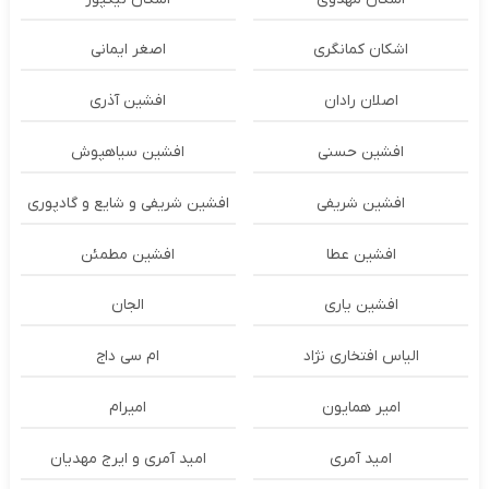
اشکان‌ کمانگری
اصغر ایمانی
اصلان رادان
افشین آذری
افشین حسنی
افشین سیاهپوش
افشین شریفی
افشین شریفی و شایع و گادپوری
افشین عطا
افشین مطمئن
افشین یاری
الجان
الیاس افتخاری نژاد
ام سی داج
امير همايون
اميرام
امید آمری
امید آمری و ایرج مهدیان