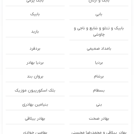
بابک و آرتان
بابک پرمی
بابی
بابیک
بابیک و تتلو و شایع و ناجی و
باربد
چاوشی
بامداد صمیمی
بردفرد
بردیا
بردیا بهادر
برشام
بروان بند
بسطام
بلک اسکورپیون موزیک
بنی
بنیامین بهادری
بهادر صحت
بهادر ییلاقی
بهادر ییلاقی و محمدرضا محسنی
بهامین جوادی