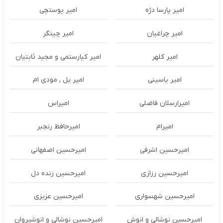
امیر پارسا دژه
امیر پوستچی
امیر چراغیان
امیر چیتگر
امیر کلهر
امیر کیارستمی و مجید ثابتیان
امیر یاسینی
امیر یل , مودی ام
امیرارسلان فاضلی
امیراس
امیرام
امیرحافظ رنجبر
امیرحسین اشرفی
امیرحسین اصفهانی
امیرحسین رزازی
امیرحسین زنده دل
امیرحسین شهسواری
امیرحسین عزیزی
امیرحسین نوشالی و انوش
امیرحسین نوشالی و انوشیروان