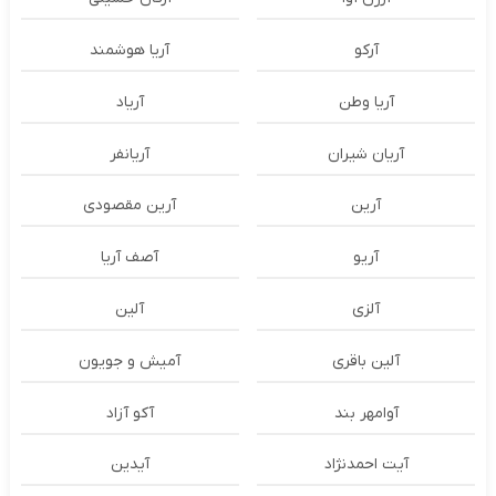
آرکو
آریا هوشمند
آریا وطن
آریاد
آریان شیران
آریانفر
آرین
آرین مقصودی
آریو
آصف آریا
آلزی
آلین
آلین باقری
آمیش و جویون
آوامهر بند
آکو آزاد
آیت احمدنژاد
آیدین