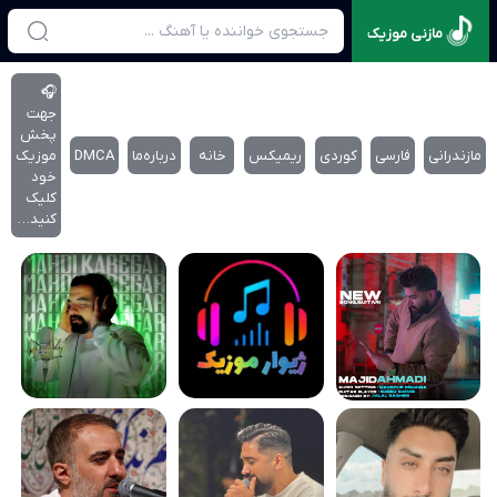
مازنی موزیک
🎧
جهت
پخش
مازندرانی
فارسی
کوردی
ریمیکس
خانه
درباره‌‌ما
DMCA
موزیک
خود
کلیک
کنید…