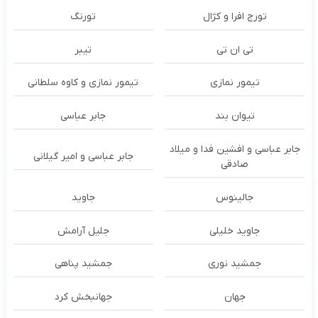
تورج افرا و کژال
تورنگ
تی ان تی
تیبر
تیمور نمازی
تیمور نمازی و کاوه سلطانی
تیوان بند
جابر عباسی
جابر عباسی و افشین فدا و میلاد
جابر عباسی و امیر گیلانی
صادقی
جالینوس
جاوید
جاوید خلیلی
جلیل آرامش
جمشید نوری
جمشید پناهی
جهان
جهانبخش کرد