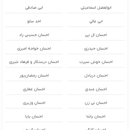
ابولفضل اسماعیلی
ابی صادقی
ابی عالی
احد سلو
احسان ال پی
احسان حسینی راد
احسان حیدری
احسان خواجه امیری
احسان خوش سیرت
احسان درستكار و فرهاد شيرى
احسان دریادل
احسان رمضان‌پور
احسان عبدی
احسان غفاری
احسان نی زن
احسان وزیری
احسان پاشا
احسان پایا
احسان کارگر
احسان کریمی