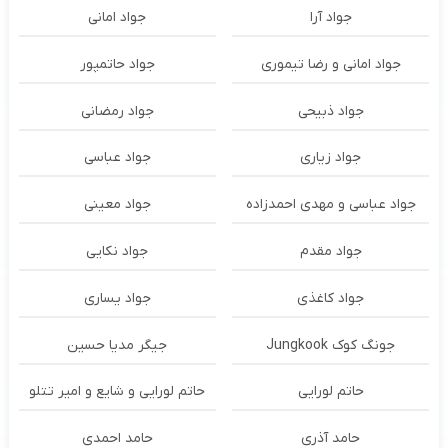
جواد آرا
جواد امانی
جواد امانی و رضا تیموری
جواد حاتمپور
جواد ذبیحی
جواد رمضانی
جواد زیاری
جواد عباسی
جواد عباسی و مهدی احمدزاده
جواد معینی
جواد مقدم
جواد نکایی
جواد کاغذی
جواد یساری
جونگ کوک Jungkook
جیگر مدیا حسین
حاتم لورایی
حاتم لورایی و شایع و امیر تتلو
حامد آذری
حامد احمدی