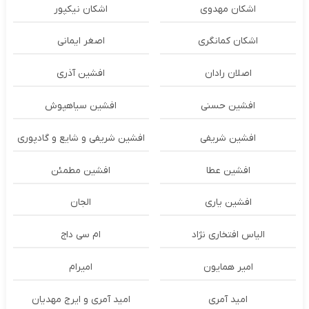
اشکان مهدوی
اشکان نیکپور
اشکان‌ کمانگری
اصغر ایمانی
اصلان رادان
افشین آذری
افشین حسنی
افشین سیاهپوش
افشین شریفی
افشین شریفی و شایع و گادپوری
افشین عطا
افشین مطمئن
افشین یاری
الجان
الیاس افتخاری نژاد
ام سی داج
امير همايون
اميرام
امید آمری
امید آمری و ایرج مهدیان