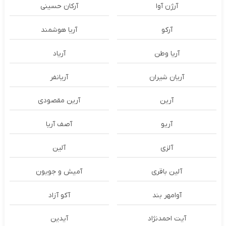
آرژن آوا
آرکان حسینی
آرکو
آریا هوشمند
آریا وطن
آریاد
آریان شیران
آریانفر
آرین
آرین مقصودی
آریو
آصف آریا
آلزی
آلین
آلین باقری
آمیش و جویون
آوامهر بند
آکو آزاد
آیت احمدنژاد
آیدین