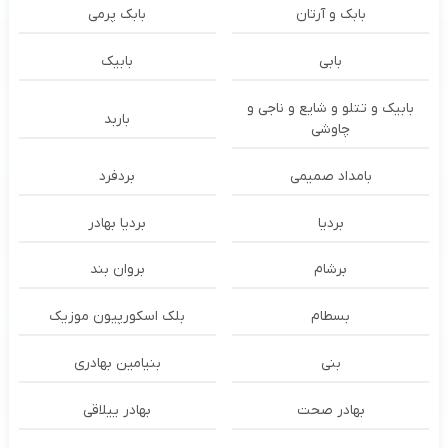
بابک و آرتان
بابک پرمی
بابی
بابیک
بابیک و تتلو و شایع و ناجی و
باربد
چاوشی
بامداد صمیمی
بردفرد
بردیا
بردیا بهادر
برشام
بروان بند
بسطام
بلک اسکورپیون موزیک
بنی
بنیامین بهادری
بهادر صحت
بهادر ییلاقی