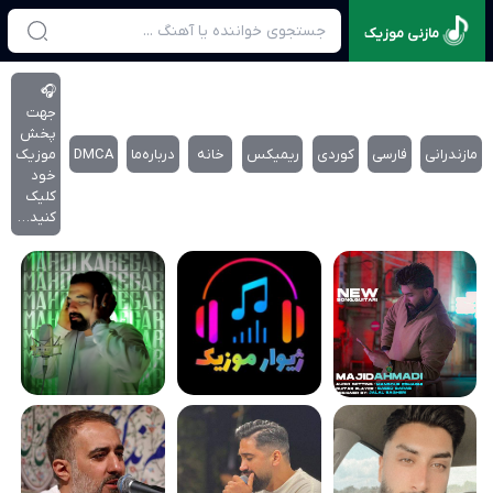
مازنی موزیک
🎧
جهت
پخش
مازندرانی
فارسی
کوردی
ریمیکس
خانه
درباره‌‌ما
DMCA
موزیک
خود
کلیک
کنید…