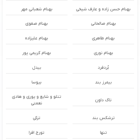
بهنام حسن زاده و عارف شیخی
بهنام شعبانی مهر
بهنام صالحانی
بهنام صفوی
بهنام طاهری
بهنام علیزاده
بهنام نوری
بهنام کریمی پور
بُردفرد
بیدل
بیمرز بند
بیوسا
تتلو و شایع و پوری و هادی
تاک داون
نعمتی
ترشكس بند
ترکی
تنها
تورج افرا