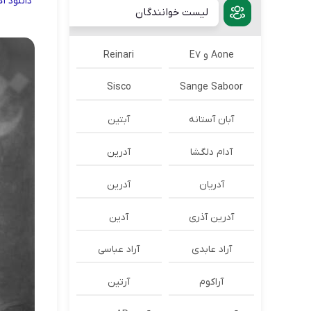
دانلود
آ
لیست خوانندگان
Aone و E7
Reinari
Sisco
Sange Saboor
آبان آستانه
آبتین
آدام دلگشا
آدرين
آدریان
آدرین
آدرین آذری
آدین
آراد عابدی
آراد عباسی
آراکوم
آرتین