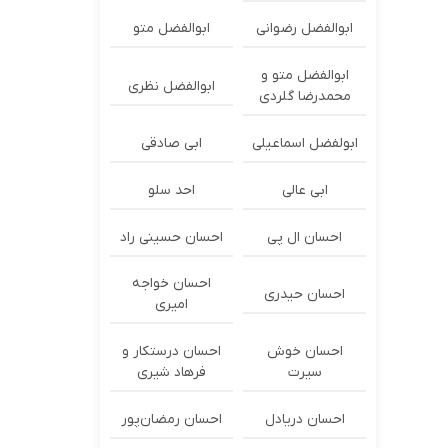
ابوالفضل رضوانی
ابوالفضل متو
ابوالفضل متو و
ابوالفضل نظری
محمدرضا گلردی
ابولفضل اسماعیلی
ابی صادقی
ابی عالی
احد سلو
احسان ال پی
احسان حسینی راد
احسان خواجه
احسان حیدری
امیری
احسان خوش
احسان درستكار و
سیرت
فرهاد شيرى
احسان دریادل
احسان رمضان‌پور