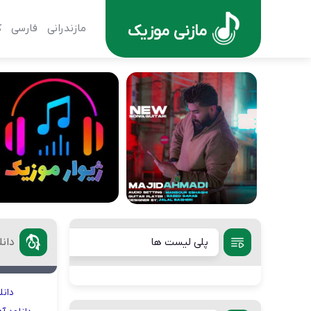
مازنی موزیک
مازندرانی
فارسی
ک
پلی لیست ها
دان
دانل