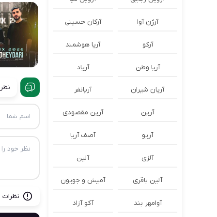
آرژن آوا
آرکان حسینی
آرکو
آریا هوشمند
آریا وطن
آریاد
نظرا
آریان شیران
آریانفر
آرین
آرین مقصودی
آریو
آصف آریا
آلزی
آلین
آلین باقری
آمیش و جویون
نظرات ب
آوامهر بند
آکو آزاد