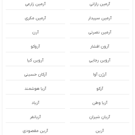
آرمین رازانی
آرمین زارعی
آرمین سپیدار
آرمین مکری
آرمین نصرتی
آرن
آرون افشار
آروکو
آروین رجایی
آروین کیا
آرژن آوا
آرکان حسینی
آرکو
آریا هوشمند
آریا وطن
آریاد
آریان شیران
آریانفر
آرین
آرین مقصودی