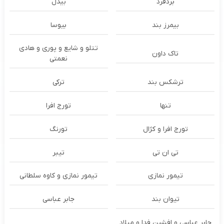
بُردفرد
بیدل
بیمرز بند
بیوسا
تتلو و شایع و پوری و هادی
تاک داون
نعمتی
ترشكس بند
ترکی
تنها
تورج افرا
تورج افرا و کژال
تورنگ
تی ان تی
تیبر
تیمور نمازی
تیمور نمازی و کاوه سلطانی
تیوان بند
جابر عباسی
جابر عباسی و افشین فدا و میلاد