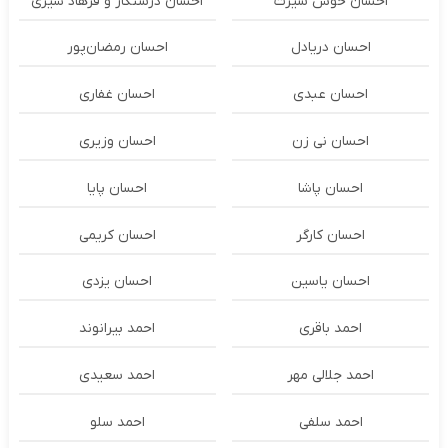
احسان خوش سیرت
احسان درستكار و فرهاد شيرى
احسان دریادل
احسان رمضان‌پور
احسان عبدی
احسان غفاری
احسان نی زن
احسان وزیری
احسان پاشا
احسان پایا
احسان کارگر
احسان کریمی
احسان یاسین
احسان یزدی
احمد باقری
احمد بیرانوند
احمد جلالی مهر
احمد سعیدی
احمد سلفی
احمد سلو