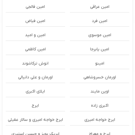
امین عراقی
امین فالجی
امین فرد
امین فیاض
امین موسوی
امین و امید
امین پابرجا
امین کاظمی
امینو
انوش ترکاشوند
اورمان خسروشاهی
اورمان و علی دانیالی
اوپن مایند
ايلاى اكبرى
اکبری زاده
ایرج
ایرج خواجه امیری
ایرج خواجه امیری و سالار عقیلی
ایرج و معراج
ایریک بویز و حسین استیری