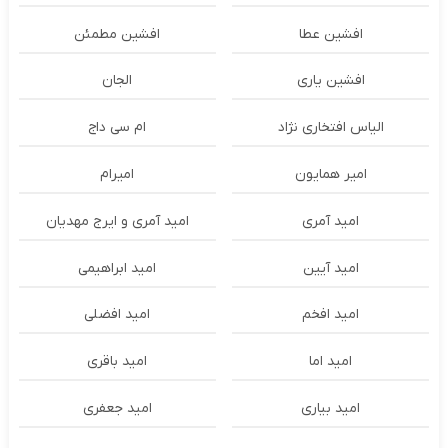
افشین عطا
افشین مطمئن
افشین یاری
الجان
الیاس افتخاری نژاد
ام سی داج
امير همايون
اميرام
امید آمری
امید آمری و ایرج مهدیان
امید آیین
امید ابراهیمی
امید افخم
امید افضلی
امید اما
امید باقری
امید بیاری
امید جعفری