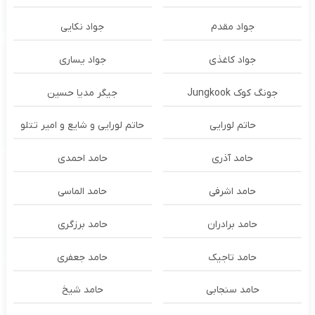
جواد مقدم
جواد نکایی
جواد کاغذی
جواد یساری
جونگ کوک Jungkook
جیگر مدیا حسین
حاتم لورایی
حاتم لورایی و شایع و امیر تتلو
حامد آذری
حامد احمدی
حامد اشرفی
حامد الماسی
حامد برادران
حامد برزگری
حامد تاجیک
حامد جعفری
حامد سنجابی
حامد شیخ