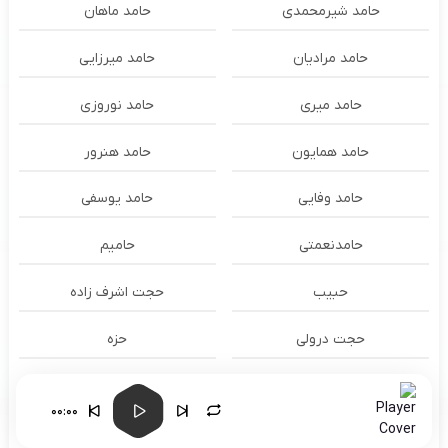
حامد شیرمحمدی
حامد ماهان
حامد مرادیان
حامد میرزایی
حامد میری
حامد نوروزی
حامد همایون
حامد هنرور
حامد وفایی
حامد یوسفی
حامدنعمتی
حامیم
حبیب
حجت اشرف زاده
حجت درولی
حزه
حسام الدين سراج
حسام الدین سراج
00:00
حسام الدین موسوی و طهمورث
حسام حیدری