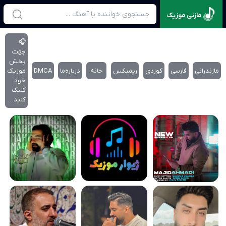
مازنی موزیک
🎧
جهت
پخش
مازندرانی
فارسی
کوردی
ریمیکس
خانه
درباره‌‌ما
DMCA
موزیک
خود
کلیک
کنید…