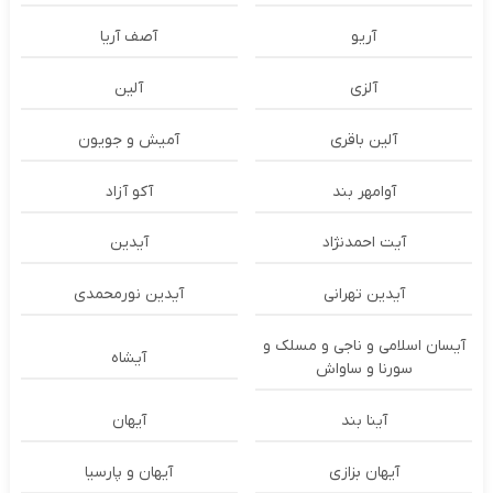
آریو
آصف آریا
آلزی
آلین
آلین باقری
آمیش و جویون
آوامهر بند
آکو آزاد
آیت احمدنژاد
آیدین
آیدین تهرانی
آیدین نورمحمدی
آیسان اسلامی و ناجی و مسلک و
آیشاه
سورنا و ساواش
آینا بند
آیهان
آیهان بزازی
آیهان و پارسیا