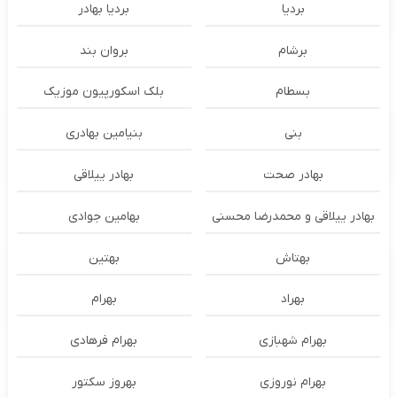
بردیا
بردیا بهادر
برشام
بروان بند
بسطام
بلک اسکورپیون موزیک
بنی
بنیامین بهادری
بهادر صحت
بهادر ییلاقی
بهادر ییلاقی و محمدرضا محسنی
بهامین جوادی
بهتاش
بهتین
بهراد
بهرام
بهرام شهبازی
بهرام فرهادی
بهرام نوروزی
بهروز سکتور