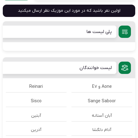
اولین نفر باشید که در مورد این موزیک نظر ارسال میکنید
پلی لیست ها
لیست خوانندگان
Aone و E7
Reinari
Sisco
Sange Saboor
آبان آستانه
آبتین
آدام دلگشا
آدرين