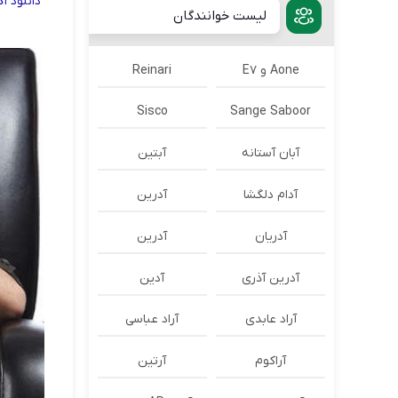
دانلود
آ
لیست خوانندگان
Aone و E7
Reinari
Sisco
Sange Saboor
آبان آستانه
آبتین
آدام دلگشا
آدرين
آدریان
آدرین
آدرین آذری
آدین
آراد عابدی
آراد عباسی
آراکوم
آرتین