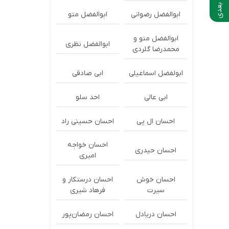
ابوالفضل رضوانی
ابوالفضل متو
ابوالفضل متو و
ابوالفضل نظری
محمدرضا گلردی
ابولفضل اسماعیلی
ابی صادقی
ابی عالی
احد سلو
احسان ال پی
احسان حسینی راد
احسان خواجه
احسان حیدری
امیری
احسان خوش
احسان درستكار و
سیرت
فرهاد شيرى
احسان دریادل
احسان رمضان‌پور