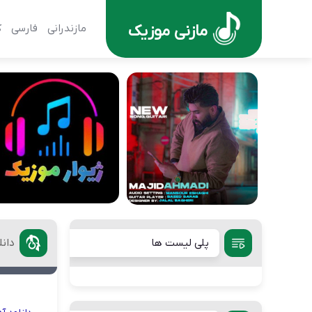
مازنی موزیک
مازندرانی
فارسی
ک
پلی لیست ها
دان