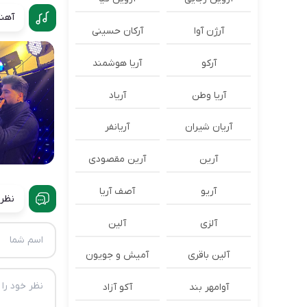
آهنگ
آرژن آوا
آرکان حسینی
آرکو
آریا هوشمند
آریا وطن
آریاد
آریان شیران
آریانفر
آرین
آرین مقصودی
آریو
آصف آریا
نظرا
آلزی
آلین
آلین باقری
آمیش و جویون
آوامهر بند
آکو آزاد