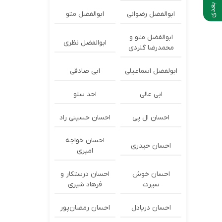
ابوالفضل رضوانی
ابوالفضل متو
ابوالفضل متو و
ابوالفضل نظری
محمدرضا گلردی
ابولفضل اسماعیلی
ابی صادقی
ابی عالی
احد سلو
احسان ال پی
احسان حسینی راد
احسان خواجه
احسان حیدری
امیری
احسان خوش
احسان درستكار و
سیرت
فرهاد شيرى
احسان دریادل
احسان رمضان‌پور