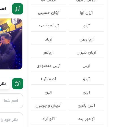
آهنگ
آرژن آوا
آرکان حسینی
آرکو
آریا هوشمند
آریا وطن
آریاد
آریان شیران
آریانفر
آرین
آرین مقصودی
آریو
آصف آریا
نظرا
آلزی
آلین
آلین باقری
آمیش و جویون
آوامهر بند
آکو آزاد