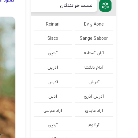
دانلود
آ
لیست خوانندگان
Aone و E7
Reinari
Sisco
Sange Saboor
آبان آستانه
آبتین
آدام دلگشا
آدرين
آدریان
آدرین
آدرین آذری
آدین
آراد عابدی
آراد عباسی
آراکوم
آرتین