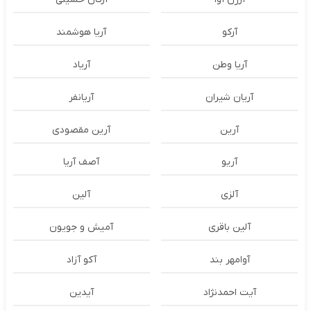
آرکو
آریا هوشمند
آریا وطن
آریاد
آریان شیران
آریانفر
آرین
آرین مقصودی
آریو
آصف آریا
آلزی
آلین
آلین باقری
آمیش و جویون
آوامهر بند
آکو آزاد
آیت احمدنژاد
آیدین