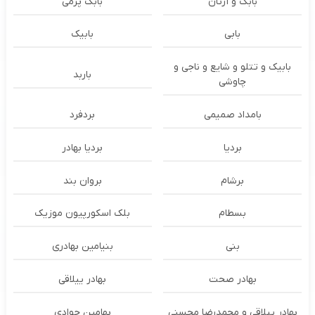
بابک و آرتان
بابک پرمی
بابی
بابیک
بابیک و تتلو و شایع و ناجی و
باربد
چاوشی
بامداد صمیمی
بردفرد
بردیا
بردیا بهادر
برشام
بروان بند
بسطام
بلک اسکورپیون موزیک
بنی
بنیامین بهادری
بهادر صحت
بهادر ییلاقی
بهادر ییلاقی و محمدرضا محسنی
بهامین جوادی