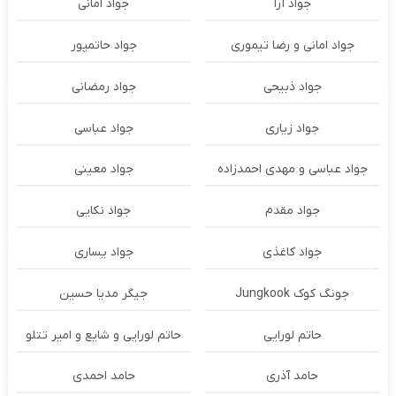
جواد آرا
جواد امانی
جواد امانی و رضا تیموری
جواد حاتمپور
جواد ذبیحی
جواد رمضانی
جواد زیاری
جواد عباسی
جواد عباسی و مهدی احمدزاده
جواد معینی
جواد مقدم
جواد نکایی
جواد کاغذی
جواد یساری
جونگ کوک Jungkook
جیگر مدیا حسین
حاتم لورایی
حاتم لورایی و شایع و امیر تتلو
حامد آذری
حامد احمدی