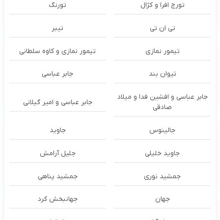
تورج افرا و کژال
تورنگ
تی ان تی
تیبر
تیمور نمازی
تیمور نمازی و کاوه سلطانی
تیوان بند
جابر عباسی
جابر عباسی و افشین فدا و میلاد
جابر عباسی و امیر گیلانی
صادقی
جالینوس
جاوید
جاوید خلیلی
جلیل آرامش
جمشید نوری
جمشید پناهی
جهان
جهانبخش کرد