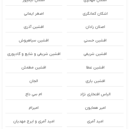
اشکان مهدوی
اشکان نیکپور
اشکان‌ کمانگری
اصغر ایمانی
اصلان رادان
افشین آذری
افشین حسنی
افشین سیاهپوش
افشین شریفی
افشین شریفی و شایع و گادپوری
افشین عطا
افشین مطمئن
افشین یاری
الجان
الیاس افتخاری نژاد
ام سی داج
امير همايون
اميرام
امید آمری
امید آمری و ایرج مهدیان