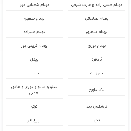
بهنام حسن زاده و عارف شیخی
بهنام شعبانی مهر
بهنام صالحانی
بهنام صفوی
بهنام طاهری
بهنام علیزاده
بهنام نوری
بهنام کریمی پور
بُردفرد
بیدل
بیمرز بند
بیوسا
تتلو و شایع و پوری و هادی
تاک داون
نعمتی
ترشكس بند
ترکی
تنها
تورج افرا