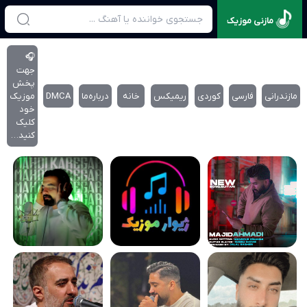
مازنی موزیک
🎧
جهت
پخش
مازندرانی
فارسی
کوردی
ریمیکس
خانه
درباره‌‌ما
DMCA
موزیک
خود
کلیک
کنید…