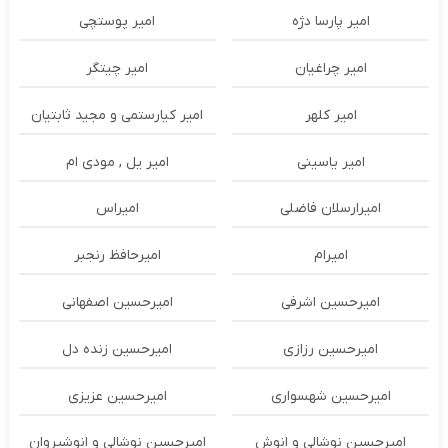
امیر پارسا دژه
امیر پوستچی
امیر چراغیان
امیر چیتگر
امیر کلهر
امیر کیارستمی و مجید ثابتیان
امیر یاسینی
امیر یل , مودی ام
امیرارسلان فاضلی
امیراس
امیرام
امیرحافظ رنجبر
امیرحسین اشرفی
امیرحسین اصفهانی
امیرحسین رزازی
امیرحسین زنده دل
امیرحسین شهسواری
امیرحسین عزیزی
امیرحسین نوشالی و انوش
امیرحسین نوشالی و انوشیروان