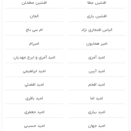
افشین عطا
افشین مطمئن
افشین یاری
الجان
الیاس افتخاری نژاد
ام سی داج
امير همايون
اميرام
امید آمری
امید آمری و ایرج مهدیان
امید آیین
امید ابراهیمی
امید افخم
امید افضلی
امید اما
امید باقری
امید بیاری
امید جعفری
امید جهان
امید حسینی