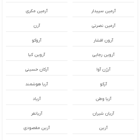
آرمین سپیدار
آرمین مکری
آرمین نصرتی
آرن
آرون افشار
آروکو
آروین رجایی
آروین کیا
آرژن آوا
آرکان حسینی
آرکو
آریا هوشمند
آریا وطن
آریاد
آریان شیران
آریانفر
آرین
آرین مقصودی