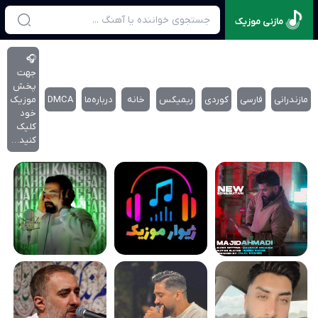
مازنی موزیک
🎧
جهت
پخش
مازندرانی
فارسی
کوردی
ریمیکس
خانه
درباره‌‌ما
DMCA
موزیک
خود
کلیک
کنید…