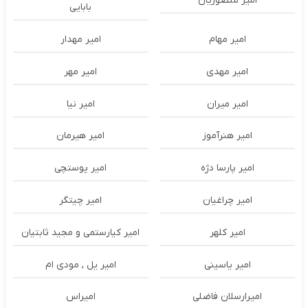
امیر منصوریان
بابایی
امیر مهام
امیر مهدار
امیر مهدی
امیر مهر
امیر میران
امیر نیا
امیر هنرآموز
امیر هیرمان
امیر پارسا دژه
امیر پوستچی
امیر چراغیان
امیر چیتگر
امیر کلهر
امیر کیارستمی و مجید ثابتیان
امیر یاسینی
امیر یل , مودی ام
امیرارسلان فاضلی
امیراس