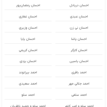
احسان دریادل
احسان رمضان‌پور
احسان عبدی
احسان غفاری
احسان نی زن
احسان وزیری
احسان پاشا
احسان پایا
احسان کارگر
احسان کریمی
احسان یاسین
احسان یزدی
احمد باقری
احمد بیرانوند
احمد جلالی مهر
احمد سعیدی
احمد سلفی
احمد سلو
احمد سلو و امیر کلهر
احمد سلو و حمید ناظریان