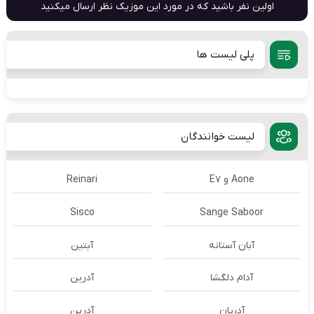
اولین نفر باشید که در مورد این موزیک نظر ارسال میکنید
پلی لیست ها
لیست خوانندگان
Aone و E7
Reinari
Sisco
Sange Saboor
آبان آستانه
آبتین
آدام دلگشا
آدرين
آدریان
آدرین