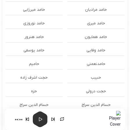
حامد مرادیان
حامد میرزایی
حامد میری
حامد نوروزی
حامد همایون
حامد هنرور
حامد وفایی
حامد یوسفی
حامدنعمتی
حامیم
حبیب
حجت اشرف زاده
حجت درولی
حزه
حسام الدين سراج
حسام الدین سراج
حسام الدین موسوی و طهمورث
حسام حیدری
00:00