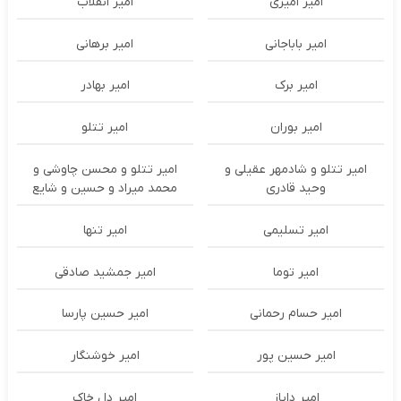
امیر امیری
امیر انقلاب
امیر باباجانی
امیر برهانی
امیر برک
امیر بهادر
امیر بوران
امیر تتلو
امیر تتلو و شادمهر عقیلی و
امیر تتلو و محسن چاوشی و
وحید قادری
محمد میراد و حسین و شایع
امیر تسلیمی
امیر تنها
امیر توما
امیر جمشید صادقی
امیر حسام رحمانی
امیر حسین پارسا
امیر حسین پور
امیر خوشنگار
امیر دایاز
امیر دل خاک