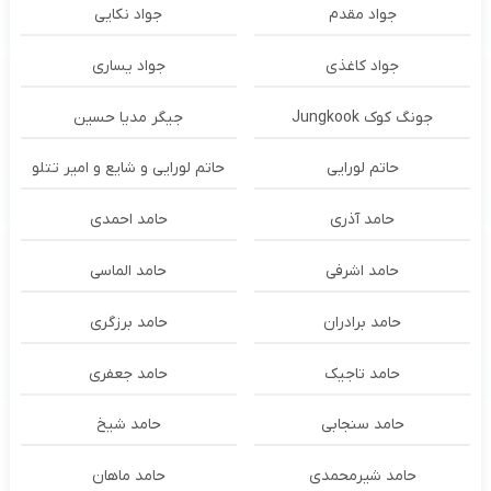
جواد مقدم
جواد نکایی
جواد کاغذی
جواد یساری
جونگ کوک Jungkook
جیگر مدیا حسین
حاتم لورایی
حاتم لورایی و شایع و امیر تتلو
حامد آذری
حامد احمدی
حامد اشرفی
حامد الماسی
حامد برادران
حامد برزگری
حامد تاجیک
حامد جعفری
حامد سنجابی
حامد شیخ
حامد شیرمحمدی
حامد ماهان