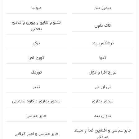
بیمرز بند
بیوسا
تتلو و شایع و پوری و هادی
تاک داون
نعمتی
ترشكس بند
ترکی
تنها
تورج افرا
تورج افرا و کژال
تورنگ
تی ان تی
تیبر
تیمور نمازی
تیمور نمازی و کاوه سلطانی
تیوان بند
جابر عباسی
جابر عباسی و افشین فدا و میلاد
جابر عباسی و امیر گیلانی
صادقی