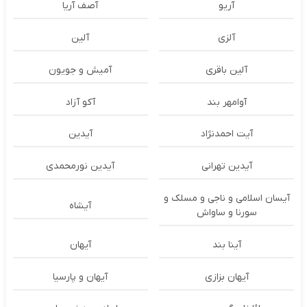
آریو
آصف آریا
آلزی
آلین
آلین باقری
آمیش و جویون
آوامهر بند
آکو آزاد
آیت احمدنژاد
آیدین
آیدین تهرانی
آیدین نورمحمدی
آیسان اسلامی و ناجی و مسلک و
آیشاه
سورنا و ساواش
آینا بند
آیهان
آیهان بزازی
آیهان و پارسیا