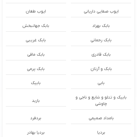
ایوب صفایی داریانی
ایوب طغان
بابک بهراد
بابک جهانبخش
بابک رحمانی
بابک غریبی
بابک قادری
بابک مافی
بابک و آرتان
بابک پرمی
بابی
بابیک
بابیک و تتلو و شایع و ناجی و
باربد
چاوشی
بامداد صمیمی
بردفرد
بردیا
بردیا بهادر