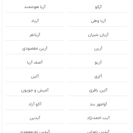
آرکو
آریا هوشمند
آریا وطن
آریاد
آریان شیران
آریانفر
آرین
آرین مقصودی
آریو
آصف آریا
آلزی
آلین
آلین باقری
آمیش و جویون
آوامهر بند
آکو آزاد
آیت احمدنژاد
آیدین
آیدین تهرانی
آیدین نورمحمدی