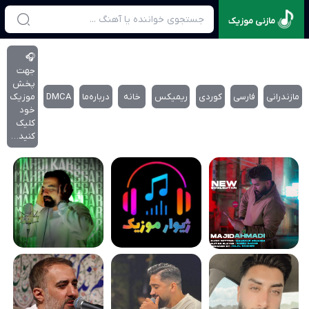
مازنی موزیک
🎧
جهت
پخش
مازندرانی
فارسی
کوردی
ریمیکس
خانه
درباره‌‌ما
DMCA
موزیک
خود
کلیک
کنید…