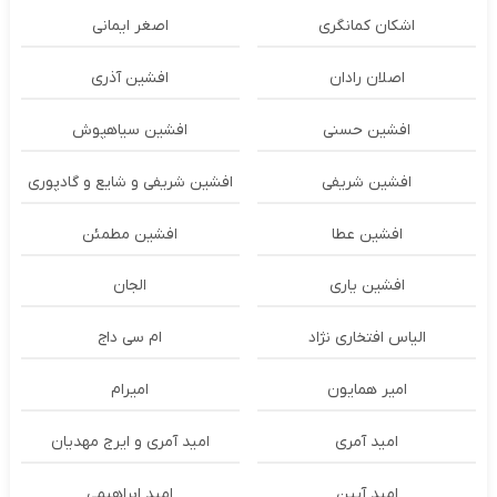
اشکان‌ کمانگری
اصغر ایمانی
اصلان رادان
افشین آذری
افشین حسنی
افشین سیاهپوش
افشین شریفی
افشین شریفی و شایع و گادپوری
افشین عطا
افشین مطمئن
افشین یاری
الجان
الیاس افتخاری نژاد
ام سی داج
امير همايون
اميرام
امید آمری
امید آمری و ایرج مهدیان
امید آیین
امید ابراهیمی