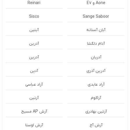
Aone و E7
Reinari
Sisco
Sange Saboor
آبان آستانه
آبتین
آدام دلگشا
آدرين
آدریان
آدرین
آدرین آذری
آدین
آراد عابدی
آراد عباسی
آراکوم
آرتین
آرتین بهادری
آرش AP مسیح
آرش آج
آرش اوستا