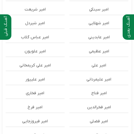
امیر سینکی
امیر شریعت
آهـنگ بعدی
آهنـگ قبلی
امیر شهلایی
امیر شیردل
امیر عابدینی
امیر عباس گلاب
امیر عظیمی
امیر علویون
امیر علی
امیر علی کریمخانی
امیر علیمردانی
امیر علیپور
امیر فتاح
امیر فخاری
امیر فخرالدین
امیر فرخ
امیر فضلی
امیر فیروزجایی