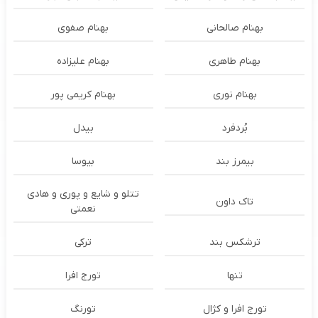
بهنام صالحانی
بهنام صفوی
بهنام طاهری
بهنام علیزاده
بهنام نوری
بهنام کریمی پور
بُردفرد
بیدل
بیمرز بند
بیوسا
تتلو و شایع و پوری و هادی
تاک داون
نعمتی
ترشكس بند
ترکی
تنها
تورج افرا
تورج افرا و کژال
تورنگ