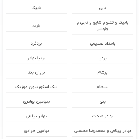
بابی
بابیک
بابیک و تتلو و شایع و ناجی و
باربد
چاوشی
بامداد صمیمی
بردفرد
بردیا
بردیا بهادر
برشام
بروان بند
بسطام
بلک اسکورپیون موزیک
بنی
بنیامین بهادری
بهادر صحت
بهادر ییلاقی
بهادر ییلاقی و محمدرضا محسنی
بهامین جوادی