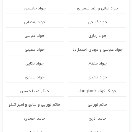
جواد امانی و رضا تیموری
جواد حاتمپور
جواد ذبیحی
جواد رمضانی
جواد زیاری
جواد عباسی
جواد عباسی و مهدی احمدزاده
جواد معینی
جواد مقدم
جواد نکایی
جواد کاغذی
جواد یساری
جونگ کوک Jungkook
جیگر مدیا حسین
حاتم لورایی
حاتم لورایی و شایع و امیر تتلو
حامد آذری
حامد احمدی