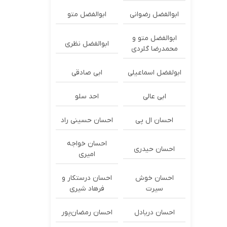
ابوالفضل رضوانی
ابوالفضل متو
ابوالفضل متو و
ابوالفضل نظری
محمدرضا گلردی
ابولفضل اسماعیلی
ابی صادقی
ابی عالی
احد سلو
احسان ال پی
احسان حسینی راد
احسان خواجه
احسان حیدری
امیری
احسان خوش
احسان درستكار و
سیرت
فرهاد شيرى
احسان دریادل
احسان رمضان‌پور