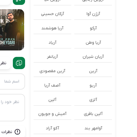
آرژن آوا
آرکان حسینی
آرکو
آریا هوشمند
آریا وطن
آریاد
آریان شیران
آریانفر
نظرا
آرین
آرین مقصودی
آریو
آصف آریا
آلزی
آلین
آلین باقری
آمیش و جویون
آوامهر بند
آکو آزاد
نظرات ب