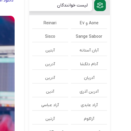
دانلود
آ
لیست خوانندگان
Aone و E7
Reinari
Sisco
Sange Saboor
آبان آستانه
آبتین
آدام دلگشا
آدرين
آدریان
آدرین
آدرین آذری
آدین
آراد عابدی
آراد عباسی
آراکوم
آرتین