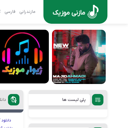
مازنی موزیک
مازندرانی
فارسی
ک
پلی لیست ها
دانل
دانلود
آ