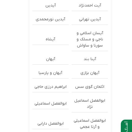
آیت احمدنژاد
آیدین
آیدین تهرانی
آیدین نورمحمدی
آیسان اسلامی و
ناجی و مسلک و
آیشاه
سورنا و ساواش
آینا بند
آیهان
آیهان بزازی
آیهان و پارسیا
ائلخان گوی سس
ابراهیم درزی حاجی
ابوالفضل اسماعیل
ابوالفضل اسماعیلی
نژاد
ابوالفضل اسماعیلی
ابوالفضل دارابی
آهـنگ بعدی
و آرتا عجمی