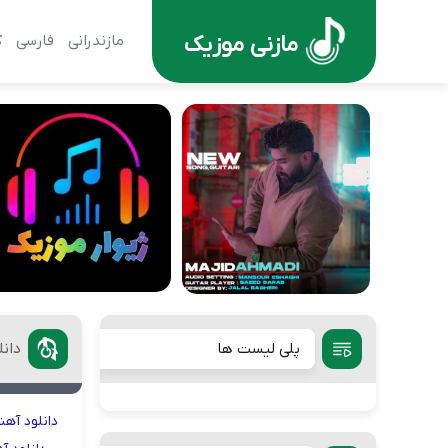
مازنی موزیک
مازندرانی
فارسی
ک
پلی لیست ها
دان
دانلود
آهن