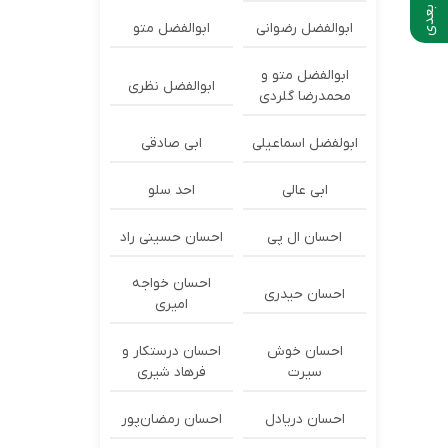
ابوالفضل رضوانی
ابوالفضل متو
ابوالفضل متو و
ابوالفضل نظری
محمدرضا گلردی
ابولفضل اسماعیلی
ابی صادقی
ابی عالی
احد سلو
احسان ال پی
احسان حسینی راد
احسان خواجه
احسان حیدری
امیری
احسان خوش
احسان درستكار و
سیرت
فرهاد شيرى
احسان دریادل
احسان رمضان‌پور