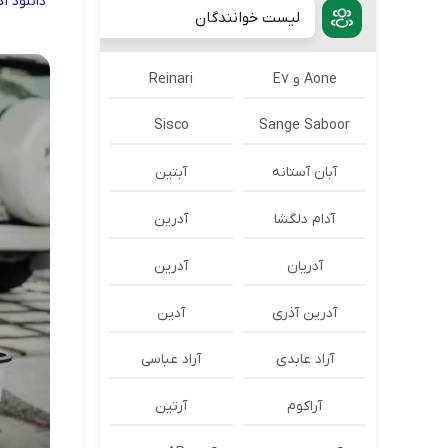
دانلود
آ
لیست خوانندگان
Aone و E7
Reinari
Sisco
Sange Saboor
آبان آستانه
آبتین
آدام دلگشا
آدرين
آدریان
آدرین
آدرین آذری
آدین
آراد عابدی
آراد عباسی
آراکوم
آرتین