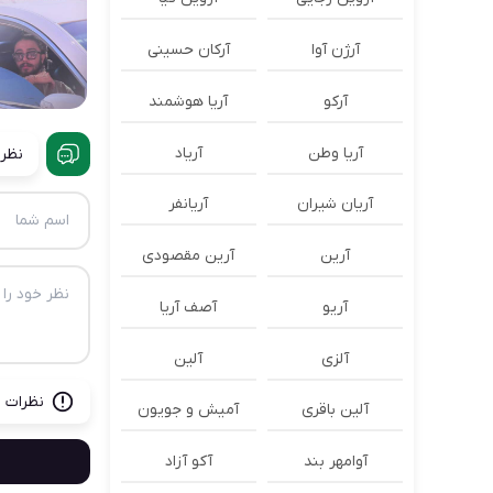
آرژن آوا
آرکان حسینی
آرکو
آریا هوشمند
آریا وطن
آریاد
نظرا
آریان شیران
آریانفر
آرین
آرین مقصودی
آریو
آصف آریا
آلزی
آلین
نظرات ب
آلین باقری
آمیش و جویون
آوامهر بند
آکو آزاد