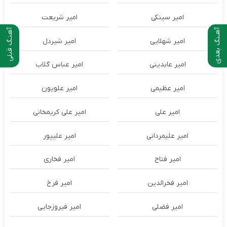
امیر سینکی
امیر شریعت
آهـنگ بعدی
آهنـگ قبلی
امیر شهلایی
امیر شیردل
امیر عابدینی
امیر عباس گلاب
امیر عظیمی
امیر علویون
امیر علی
امیر علی کریمخانی
امیر علیمردانی
امیر علیپور
امیر فتاح
امیر فخاری
امیر فخرالدین
امیر فرخ
امیر فضلی
امیر فیروزجایی