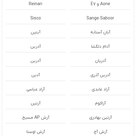
Aone و E7
Reinari
Sisco
Sange Saboor
آبان آستانه
آبتین
آدام دلگشا
آدرين
آدریان
آدرین
آدرین آذری
آدین
آراد عابدی
آراد عباسی
آراکوم
آرتین
آرتین بهادری
آرش AP مسیح
آرش آج
آرش اوستا