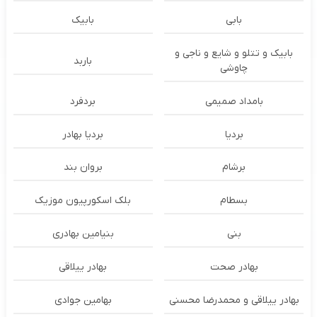
بابی
بابیک
بابیک و تتلو و شایع و ناجی و
باربد
چاوشی
بامداد صمیمی
بردفرد
بردیا
بردیا بهادر
برشام
بروان بند
بسطام
بلک اسکورپیون موزیک
بنی
بنیامین بهادری
بهادر صحت
بهادر ییلاقی
بهادر ییلاقی و محمدرضا محسنی
بهامین جوادی