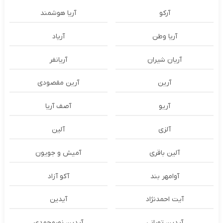
آرکو
آریا هوشمند
آریا وطن
آریاد
آریان شیران
آریانفر
آرین
آرین مقصودی
آریو
آصف آریا
آلزی
آلین
آلین باقری
آمیش و جویون
آوامهر بند
آکو آزاد
آیت احمدنژاد
آیدین
آیدین تهرانی
آیدین نورمحمدی