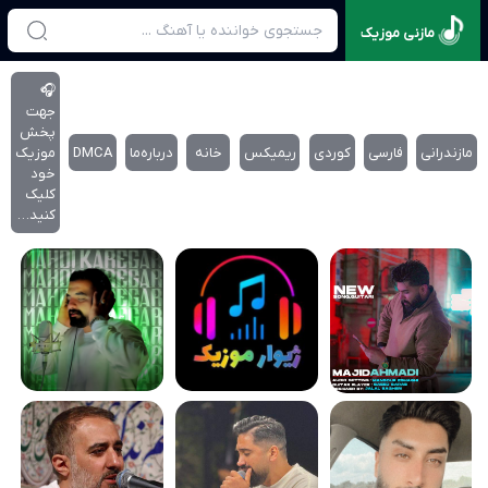
مازنی موزیک
🎧
جهت
پخش
مازندرانی
فارسی
کوردی
ریمیکس
خانه
درباره‌‌ما
DMCA
موزیک
خود
کلیک
کنید…