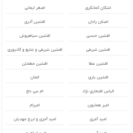
اشکان‌ کمانگری
اصغر ایمانی
اصلان رادان
افشین آذری
افشین حسنی
افشین سیاهپوش
افشین شریفی
افشین شریفی و شایع و گادپوری
افشین عطا
افشین مطمئن
افشین یاری
الجان
الیاس افتخاری نژاد
ام سی داج
امير همايون
اميرام
امید آمری
امید آمری و ایرج مهدیان