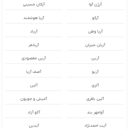
آرژن آوا
آرکان حسینی
آرکو
آریا هوشمند
آریا وطن
آریاد
آریان شیران
آریانفر
آرین
آرین مقصودی
آریو
آصف آریا
آلزی
آلین
آلین باقری
آمیش و جویون
آوامهر بند
آکو آزاد
آیت احمدنژاد
آیدین