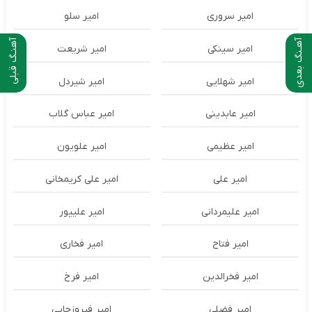
امیر سروری
امیر سلو
آهـنگ بعدی
آهنـگ قبلی
امیر سینکی
امیر شریعت
امیر شهلایی
امیر شیردل
امیر عابدینی
امیر عباس گلاب
امیر عظیمی
امیر علویون
امیر علی
امیر علی کریمخانی
امیر علیمردانی
امیر علیپور
امیر فتاح
امیر فخاری
امیر فخرالدین
امیر فرخ
امیر فضلی
امیر فیروزجایی