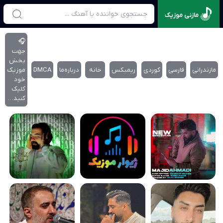
مازنی موزیک
🎧
جهت
پخش
مازندرانی
فارسی
کوردی
ریمیکس
خانه
درباره‌‌ما
DMCA
موزیک
خود
کلیک
کنید…