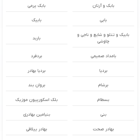
بابک و آرتان
بابک پرمی
بابی
بابیک
بابیک و تتلو و شایع و ناجی و
باربد
چاوشی
بامداد صمیمی
بردفرد
بردیا
بردیا بهادر
برشام
بروان بند
بسطام
بلک اسکورپیون موزیک
بنی
بنیامین بهادری
بهادر صحت
بهادر ییلاقی