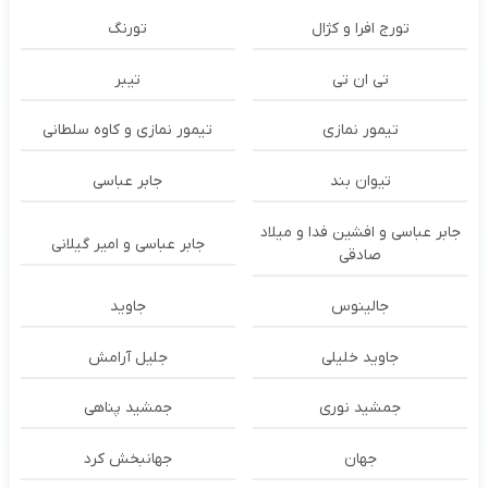
تورج افرا و کژال
تورنگ
تی ان تی
تیبر
تیمور نمازی
تیمور نمازی و کاوه سلطانی
تیوان بند
جابر عباسی
جابر عباسی و افشین فدا و میلاد
جابر عباسی و امیر گیلانی
صادقی
جالینوس
جاوید
جاوید خلیلی
جلیل آرامش
جمشید نوری
جمشید پناهی
جهان
جهانبخش کرد