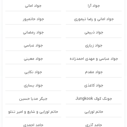
جواد آرا
جواد امانی
جواد امانی و رضا تیموری
جواد حاتمپور
جواد ذبیحی
جواد رمضانی
جواد زیاری
جواد عباسی
جواد عباسی و مهدی احمدزاده
جواد معینی
جواد مقدم
جواد نکایی
جواد کاغذی
جواد یساری
جونگ کوک Jungkook
جیگر مدیا حسین
حاتم لورایی
حاتم لورایی و شایع و امیر تتلو
حامد آذری
حامد احمدی