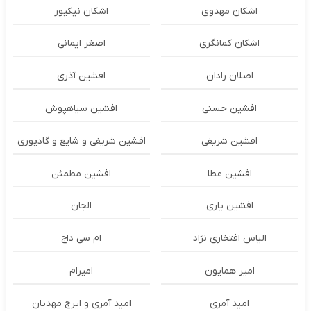
اشکان مهدوی
اشکان نیکپور
اشکان‌ کمانگری
اصغر ایمانی
اصلان رادان
افشین آذری
افشین حسنی
افشین سیاهپوش
افشین شریفی
افشین شریفی و شایع و گادپوری
افشین عطا
افشین مطمئن
افشین یاری
الجان
الیاس افتخاری نژاد
ام سی داج
امير همايون
اميرام
امید آمری
امید آمری و ایرج مهدیان