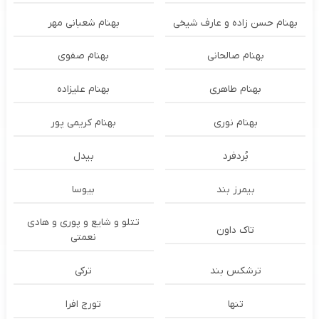
بهنام حسن زاده و عارف شیخی
بهنام شعبانی مهر
بهنام صالحانی
بهنام صفوی
بهنام طاهری
بهنام علیزاده
بهنام نوری
بهنام کریمی پور
بُردفرد
بیدل
بیمرز بند
بیوسا
تتلو و شایع و پوری و هادی
تاک داون
نعمتی
ترشكس بند
ترکی
تنها
تورج افرا