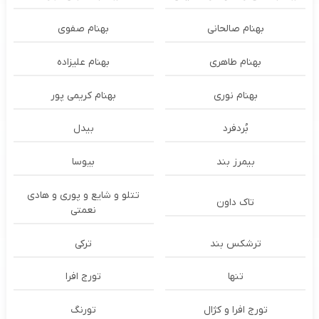
بهنام صالحانی
بهنام صفوی
بهنام طاهری
بهنام علیزاده
بهنام نوری
بهنام کریمی پور
بُردفرد
بیدل
بیمرز بند
بیوسا
تتلو و شایع و پوری و هادی
تاک داون
نعمتی
ترشكس بند
ترکی
تنها
تورج افرا
تورج افرا و کژال
تورنگ