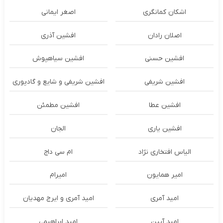
اشکان‌ کمانگری
اصغر ایمانی
اصلان رادان
افشین آذری
افشین حسنی
افشین سیاهپوش
افشین شریفی
افشین شریفی و شایع و گادپوری
افشین عطا
افشین مطمئن
افشین یاری
الجان
الیاس افتخاری نژاد
ام سی داج
امير همايون
اميرام
امید آمری
امید آمری و ایرج مهدیان
امید آیین
امید ابراهیمی