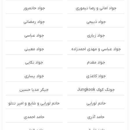
جواد امانی و رضا تیموری
جواد حاتمپور
جواد ذبیحی
جواد رمضانی
جواد زیاری
جواد عباسی
جواد عباسی و مهدی احمدزاده
جواد معینی
جواد مقدم
جواد نکایی
جواد کاغذی
جواد یساری
جونگ کوک Jungkook
جیگر مدیا حسین
حاتم لورایی
حاتم لورایی و شایع و امیر تتلو
حامد آذری
حامد احمدی