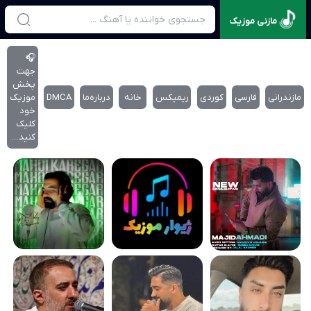
مازنی موزیک
🎧
جهت
پخش
مازندرانی
فارسی
کوردی
ریمیکس
خانه
درباره‌‌ما
DMCA
موزیک
خود
کلیک
کنید…