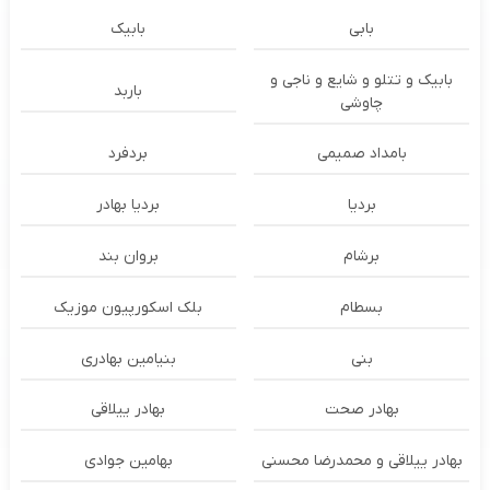
بابی
بابیک
بابیک و تتلو و شایع و ناجی و
باربد
چاوشی
بامداد صمیمی
بردفرد
بردیا
بردیا بهادر
برشام
بروان بند
بسطام
بلک اسکورپیون موزیک
بنی
بنیامین بهادری
بهادر صحت
بهادر ییلاقی
بهادر ییلاقی و محمدرضا محسنی
بهامین جوادی