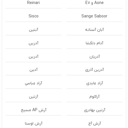
Aone و E7
Reinari
Sisco
Sange Saboor
آبان آستانه
آبتین
آدام دلگشا
آدرين
آدریان
آدرین
آدرین آذری
آدین
آراد عابدی
آراد عباسی
آراکوم
آرتین
آرتین بهادری
آرش AP مسیح
آرش آج
آرش اوستا