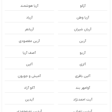
آرکو
آریا هوشمند
آریا وطن
آریاد
آریان شیران
آریانفر
آرین
آرین مقصودی
آریو
آصف آریا
آلزی
آلین
آلین باقری
آمیش و جویون
آوامهر بند
آکو آزاد
آیت احمدنژاد
آیدین
آیدین تهرانی
آیدین نورمحمدی