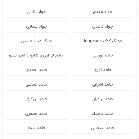
جواد مقدم
جواد نکایی
جواد کاغذی
جواد یساری
جونگ کوک Jungkook
جیگر مدیا حسین
حاتم لورایی
حاتم لورایی و شایع و امیر تتلو
حامد آذری
حامد احمدی
حامد اشرفی
حامد الماسی
حامد برادران
حامد برزگری
حامد تاجیک
حامد جعفری
حامد سنجابی
حامد شیخ