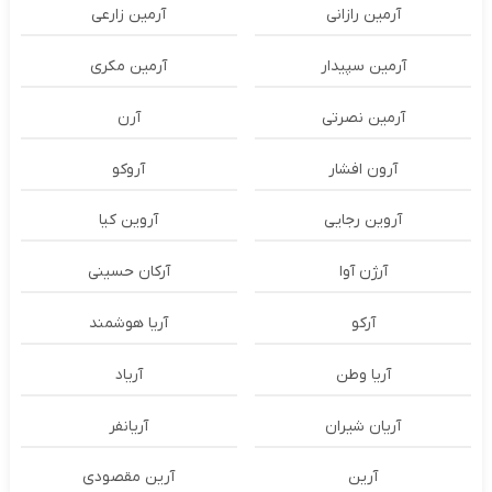
آرمین رازانی
آرمین زارعی
آرمین سپیدار
آرمین مکری
آرمین نصرتی
آرن
آرون افشار
آروکو
آروین رجایی
آروین کیا
آرژن آوا
آرکان حسینی
آرکو
آریا هوشمند
آریا وطن
آریاد
آریان شیران
آریانفر
آرین
آرین مقصودی