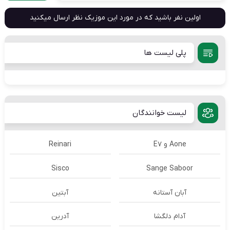
اولین نفر باشید که در مورد این موزیک نظر ارسال میکنید
پلی لیست ها
لیست خوانندگان
Aone و E7
Reinari
Sisco
Sange Saboor
آبان آستانه
آبتین
آدام دلگشا
آدرين