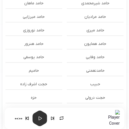
حامد شیرمحمدی
حامد ماهان
حامد مرادیان
حامد میرزایی
حامد میری
حامد نوروزی
حامد همایون
حامد هنرور
حامد وفایی
حامد یوسفی
حامدنعمتی
حامیم
حبیب
حجت اشرف زاده
حجت درولی
حزه
حسام الدين سراج
حسام الدین سراج
00:00
حسام الدین موسوی و طهمورث
حسام حیدری