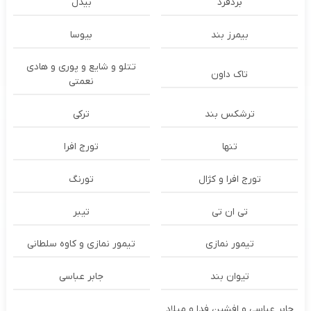
بُردفرد
بیدل
بیمرز بند
بیوسا
تتلو و شایع و پوری و هادی
تاک داون
نعمتی
ترشكس بند
ترکی
تنها
تورج افرا
تورج افرا و کژال
تورنگ
تی ان تی
تیبر
تیمور نمازی
تیمور نمازی و کاوه سلطانی
تیوان بند
جابر عباسی
جابر عباسی و افشین فدا و میلاد