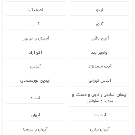
آریو
آصف آریا
آلزی
آلین
آلین باقری
آمیش و جویون
آوامهر بند
آکو آزاد
آیت احمدنژاد
آیدین
آیدین تهرانی
آیدین نورمحمدی
آیسان اسلامی و ناجی و مسلک و
آیشاه
سورنا و ساواش
آینا بند
آیهان
آیهان بزازی
آیهان و پارسیا