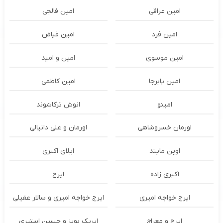
امین عراقی
امین فالجی
امین فرد
امین فیاض
امین موسوی
امین و امید
امین پابرجا
امین کاظمی
امینو
انوش ترکاشوند
اورمان خسروشاهی
اورمان و علی دانیالی
اوپن مایند
ايلاى اكبرى
اکبری زاده
ایرج
ایرج خواجه امیری
ایرج خواجه امیری و سالار عقیلی
ایرج و معراج
ایریک بویز و حسین استیری