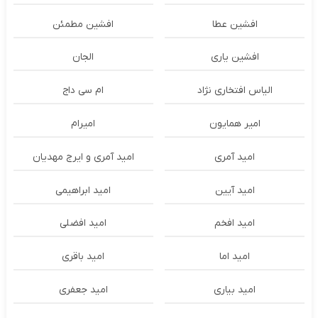
افشین عطا
افشین مطمئن
افشین یاری
الجان
الیاس افتخاری نژاد
ام سی داج
امير همايون
اميرام
امید آمری
امید آمری و ایرج مهدیان
امید آیین
امید ابراهیمی
امید افخم
امید افضلی
امید اما
امید باقری
امید بیاری
امید جعفری