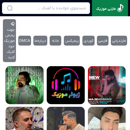
مازنی موزیک
🎧
جهت
پخش
مازندرانی
فارسی
کوردی
ریمیکس
خانه
درباره‌‌ما
DMCA
موزیک
خود
کلیک
کنید…