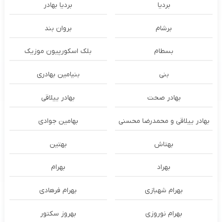
بردیا
بردیا بهادر
برشام
بروان بند
بسطام
بلک اسکورپیون موزیک
بنی
بنیامین بهادری
بهادر صحت
بهادر ییلاقی
بهادر ییلاقی و محمدرضا محسنی
بهامین جوادی
بهتاش
بهتین
بهراد
بهرام
بهرام شهبازی
بهرام فرهادی
بهرام نوروزی
بهروز سکتور