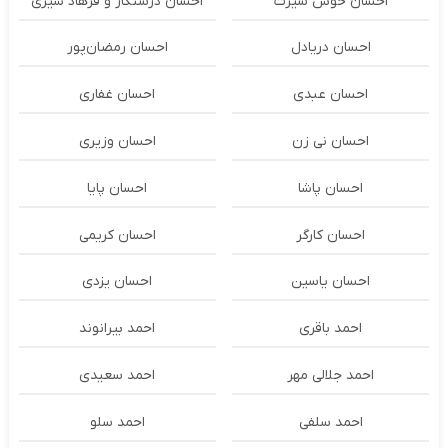
احسان خوش سیرت
احسان درستكار و فرهاد شيرى
احسان دریادل
احسان رمضان‌پور
احسان عبدی
احسان غفاری
احسان نی زن
احسان وزیری
احسان پاشا
احسان پایا
احسان کارگر
احسان کریمی
احسان یاسین
احسان یزدی
احمد باقری
احمد بیرانوند
احمد جلالی مهر
احمد سعیدی
احمد سلفی
احمد سلو