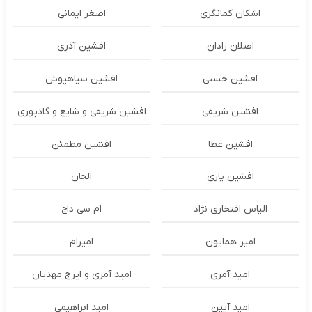
اشکان‌ کمانگری
اصغر ایمانی
اصلان رادان
افشین آذری
افشین حسنی
افشین سیاهپوش
افشین شریفی
افشین شریفی و شایع و گادپوری
افشین عطا
افشین مطمئن
افشین یاری
الجان
الیاس افتخاری نژاد
ام سی داج
امير همايون
اميرام
امید آمری
امید آمری و ایرج مهدیان
امید آیین
امید ابراهیمی