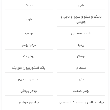
بابی
بابیک
بابیک و تتلو و شایع و ناجی و
باربد
چاوشی
بامداد صمیمی
بردفرد
بردیا
بردیا بهادر
برشام
بروان بند
بسطام
بلک اسکورپیون موزیک
بنی
بنیامین بهادری
بهادر صحت
بهادر ییلاقی
بهادر ییلاقی و محمدرضا محسنی
بهامین جوادی