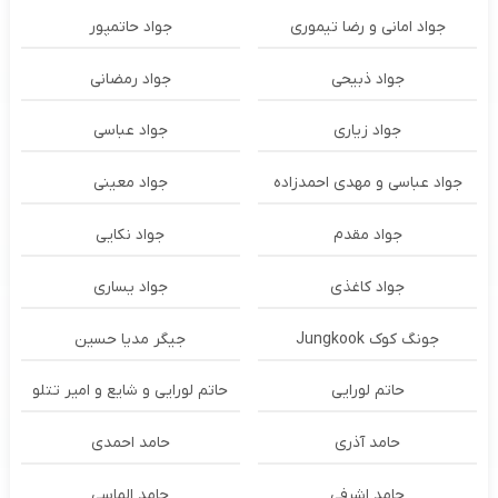
جواد امانی و رضا تیموری
جواد حاتمپور
جواد ذبیحی
جواد رمضانی
جواد زیاری
جواد عباسی
جواد عباسی و مهدی احمدزاده
جواد معینی
جواد مقدم
جواد نکایی
جواد کاغذی
جواد یساری
جونگ کوک Jungkook
جیگر مدیا حسین
حاتم لورایی
حاتم لورایی و شایع و امیر تتلو
حامد آذری
حامد احمدی
حامد اشرفی
حامد الماسی