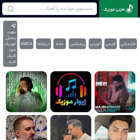
مازنی موزیک
🎧
جهت
پخش
مازندرانی
فارسی
کوردی
ریمیکس
خانه
درباره‌‌ما
DMCA
موزیک
خود
کلیک
کنید…