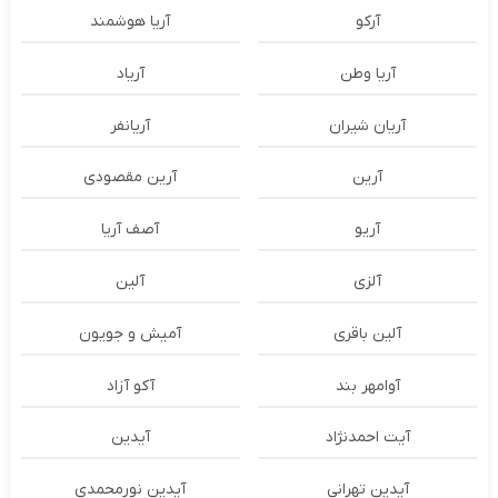
آرکو
آریا هوشمند
آریا وطن
آریاد
آریان شیران
آریانفر
آرین
آرین مقصودی
آریو
آصف آریا
آلزی
آلین
آلین باقری
آمیش و جویون
آوامهر بند
آکو آزاد
آیت احمدنژاد
آیدین
آیدین تهرانی
آیدین نورمحمدی