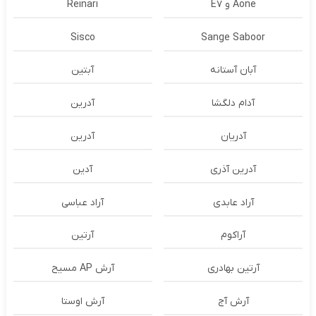
Aone و E7
Reinari
Sisco
Sange Saboor
آبان آستانه
آبتین
آدام دلگشا
آدرين
آدریان
آدرین
آدرین آذری
آدین
آراد عابدی
آراد عباسی
آراکوم
آرتین
آرتین بهادری
آرش AP مسیح
آرش آج
آرش اوستا