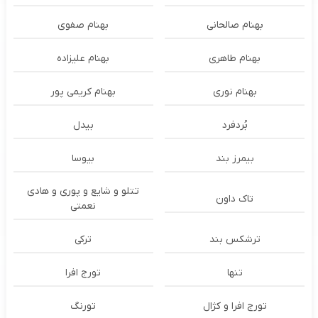
بهنام صالحانی
بهنام صفوی
بهنام طاهری
بهنام علیزاده
بهنام نوری
بهنام کریمی پور
بُردفرد
بیدل
بیمرز بند
بیوسا
تتلو و شایع و پوری و هادی
تاک داون
نعمتی
ترشكس بند
ترکی
تنها
تورج افرا
تورج افرا و کژال
تورنگ