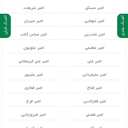
امیر سینکی
امیر شریعت
آهـنگ بعدی
آهنـگ قبلی
امیر شهلایی
امیر شیردل
امیر عابدینی
امیر عباس گلاب
امیر عظیمی
امیر علویون
امیر علی
امیر علی کریمخانی
امیر علیمردانی
امیر علیپور
امیر فتاح
امیر فخاری
امیر فخرالدین
امیر فرخ
امیر فضلی
امیر فیروزجایی