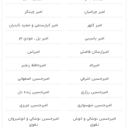
امیر چراغیان
امیر چیتگر
امیر کلهر
امیر کیارستمی و مجید ثابتیان
امیر یاسینی
امیر یل , مودی ام
امیرارسلان فاضلی
امیراس
امیرام
امیرحافظ رنجبر
امیرحسین اشرفی
امیرحسین اصفهانی
امیرحسین رزازی
امیرحسین زنده دل
امیرحسین شهسواری
امیرحسین عزیزی
امیرحسین نوشالی و انوش
امیرحسین نوشالی و انوشیروان
تقوی
تقوی