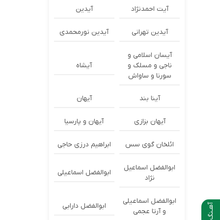
آیت احمدنژاد
آیدین
آیدین تهرانی
آیدین نورمحمدی
آیسان اسلامی و
ناجی و مسلک و
آیشاه
سورنا و ساواش
آینا بند
آیهان
آیهان بزازی
آیهان و پارسیا
ائلخان گوی سس
ابراهیم درزی حاجی
ابوالفضل اسماعیل
ابوالفضل اسماعیلی
نژاد
ابوالفضل اسماعیلی
ابوالفضل دارابی
آهـنگ بعدی
و آرتا عجمی