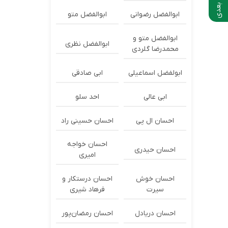
ابوالفضل رضوانی
ابوالفضل متو
ابوالفضل متو و
ابوالفضل نظری
محمدرضا گلردی
ابولفضل اسماعیلی
ابی صادقی
ابی عالی
احد سلو
احسان ال پی
احسان حسینی راد
احسان خواجه
احسان حیدری
امیری
احسان خوش
احسان درستكار و
سیرت
فرهاد شيرى
احسان دریادل
احسان رمضان‌پور