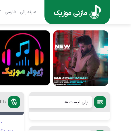
مازنی موزیک
مازندرانی
فارسی
ک
پلی لیست ها
دان
دا