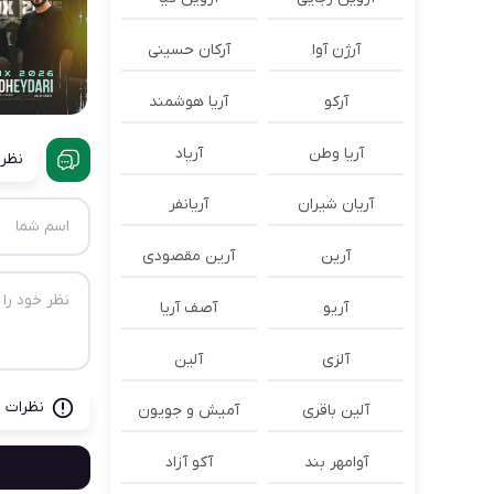
آرژن آوا
آرکان حسینی
آرکو
آریا هوشمند
آریا وطن
آریاد
نظرا
آریان شیران
آریانفر
آرین
آرین مقصودی
آریو
آصف آریا
آلزی
آلین
نظرات ب
آلین باقری
آمیش و جویون
آوامهر بند
آکو آزاد