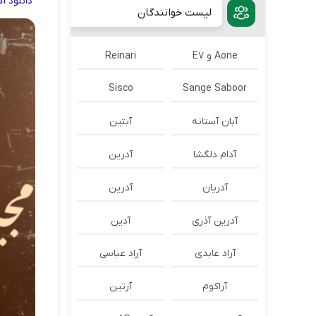
دانلود
آ
لیست خوانندگان
Aone و E7
Reinari
Sisco
Sange Saboor
آبان آستانه
آبتین
آدام دلگشا
آدرين
آدریان
آدرین
آدرین آذری
آدین
آراد عابدی
آراد عباسی
آراکوم
آرتین