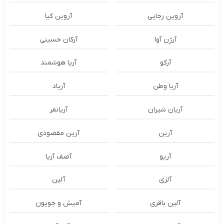
آروین رجایی
آروین کیا
آرژن آوا
آرکان حسینی
آرکو
آریا هوشمند
آریا وطن
آریاد
آریان شیران
آریانفر
آرین
آرین مقصودی
آریو
آصف آریا
آلزی
آلین
آلین باقری
آمیش و جویون