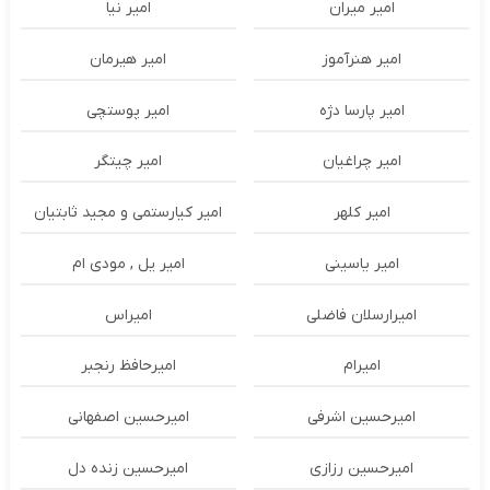
امیر میران
امیر نیا
امیر هنرآموز
امیر هیرمان
امیر پارسا دژه
امیر پوستچی
امیر چراغیان
امیر چیتگر
امیر کلهر
امیر کیارستمی و مجید ثابتیان
امیر یاسینی
امیر یل , مودی ام
امیرارسلان فاضلی
امیراس
امیرام
امیرحافظ رنجبر
امیرحسین اشرفی
امیرحسین اصفهانی
امیرحسین رزازی
امیرحسین زنده دل