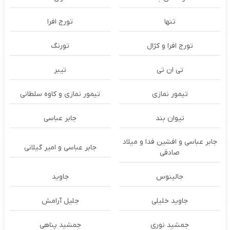
تنها
تورج افرا
تورج افرا و کژال
تورنگ
تی ان تی
تیبر
تیمور نمازی
تیمور نمازی و کاوه سلطانی
تیوان بند
جابر عباسی
جابر عباسی و افشین فدا و میلاد
جابر عباسی و امیر گیلانی
صادقی
جالینوس
جاوید
جاوید خلیلی
جلیل آرامش
جمشید نوری
جمشید پناهی