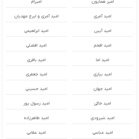
امير همايون
اميرام
امید آمری
امید آمری و ایرج مهدیان
امید آیین
امید ابراهیمی
امید افخم
امید افضلی
امید اما
امید باقری
امید بیاری
امید جعفری
امید جهان
امید حسینی
امید خاکی
امید رسول پور
امید شیرودی
امید طاهرزاده
امید عباسی
امید عقابی