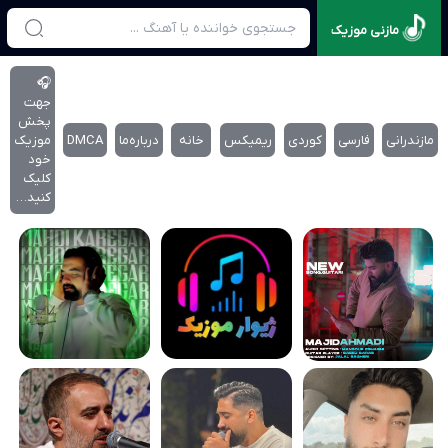
مازنی موزیک
🎧
جهت
پخش
مازندرانی
فارسی
کوردی
ریمیکس
خانه
درباره‌‌ما
DMCA
موزیک
خود
کلیک
کنید…