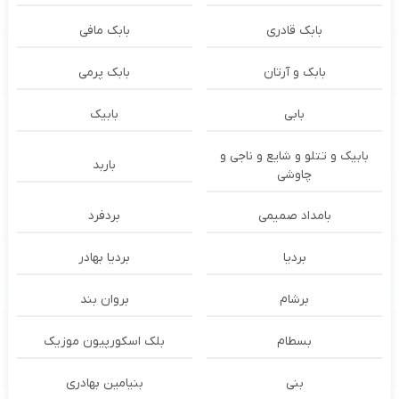
بابک قادری
بابک مافی
بابک و آرتان
بابک پرمی
بابی
بابیک
بابیک و تتلو و شایع و ناجی و
باربد
چاوشی
بامداد صمیمی
بردفرد
بردیا
بردیا بهادر
برشام
بروان بند
بسطام
بلک اسکورپیون موزیک
بنی
بنیامین بهادری