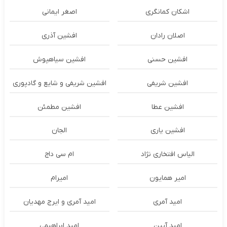
اشکان‌ کمانگری
اصغر ایمانی
اصلان رادان
افشین آذری
افشین حسنی
افشین سیاهپوش
افشین شریفی
افشین شریفی و شایع و گادپوری
افشین عطا
افشین مطمئن
افشین یاری
الجان
الیاس افتخاری نژاد
ام سی داج
امير همايون
اميرام
امید آمری
امید آمری و ایرج مهدیان
امید آیین
امید ابراهیمی