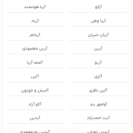
آرکو
آریا هوشمند
آریا وطن
آریاد
آریان شیران
آریانفر
آرین
آرین مقصودی
آریو
آصف آریا
آلزی
آلین
آلین باقری
آمیش و جویون
آوامهر بند
آکو آزاد
آیت احمدنژاد
آیدین
آیدین تهرانی
آیدین نورمحمدی