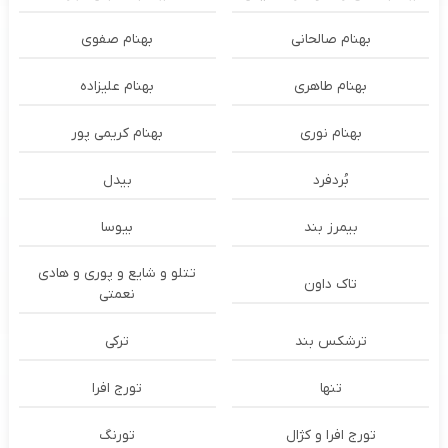
بهنام صالحانی
بهنام صفوی
بهنام طاهری
بهنام علیزاده
بهنام نوری
بهنام کریمی پور
بُردفرد
بیدل
بیمرز بند
بیوسا
تتلو و شایع و پوری و هادی
تاک داون
نعمتی
ترشكس بند
ترکی
تنها
تورج افرا
تورج افرا و کژال
تورنگ