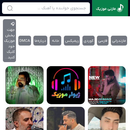
مازنی موزیک
🎧
جهت
پخش
مازندرانی
فارسی
کوردی
ریمیکس
خانه
درباره‌‌ما
DMCA
موزیک
خود
کلیک
کنید…