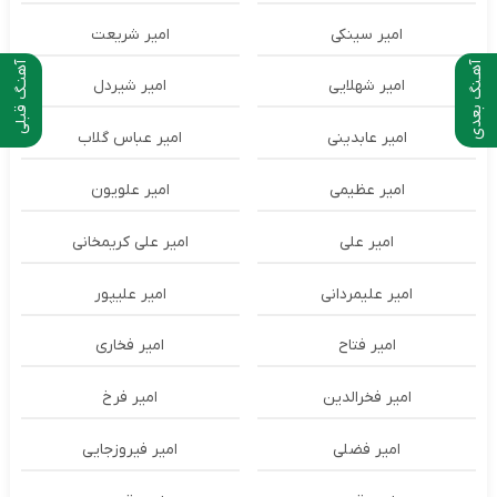
امیر سینکی
امیر شریعت
آهـنگ بعدی
آهنـگ قبلی
امیر شهلایی
امیر شیردل
امیر عابدینی
امیر عباس گلاب
امیر عظیمی
امیر علویون
امیر علی
امیر علی کریمخانی
امیر علیمردانی
امیر علیپور
امیر فتاح
امیر فخاری
امیر فخرالدین
امیر فرخ
امیر فضلی
امیر فیروزجایی