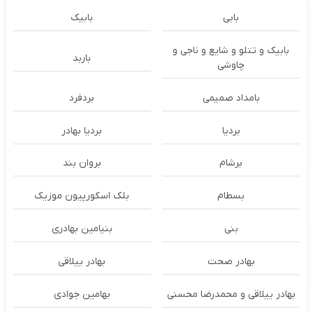
بابی
بابیک
بابیک و تتلو و شایع و ناجی و
باربد
چاوشی
بامداد صمیمی
بردفرد
بردیا
بردیا بهادر
برشام
بروان بند
بسطام
بلک اسکورپیون موزیک
بنی
بنیامین بهادری
بهادر صحت
بهادر ییلاقی
بهادر ییلاقی و محمدرضا محسنی
بهامین جوادی