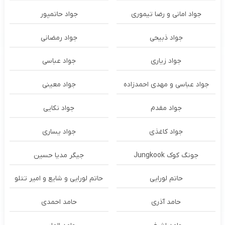
جواد امانی و رضا تیموری
جواد حاتمپور
جواد ذبیحی
جواد رمضانی
جواد زیاری
جواد عباسی
جواد عباسی و مهدی احمدزاده
جواد معینی
جواد مقدم
جواد نکایی
جواد کاغذی
جواد یساری
جونگ کوک Jungkook
جیگر مدیا حسین
حاتم لورایی
حاتم لورایی و شایع و امیر تتلو
حامد آذری
حامد احمدی