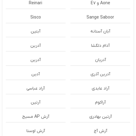
Aone و E7
Reinari
Sisco
Sange Saboor
آبان آستانه
آبتین
آدام دلگشا
آدرين
آدریان
آدرین
آدرین آذری
آدین
آراد عابدی
آراد عباسی
آراکوم
آرتین
آرتین بهادری
آرش AP مسیح
آرش آج
آرش اوستا