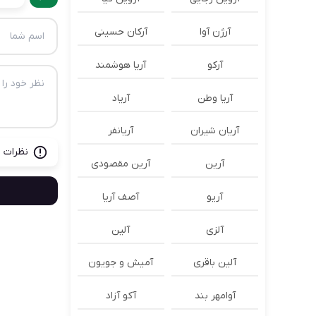
آرژن آوا
آرکان حسینی
آرکو
آریا هوشمند
آریا وطن
آریاد
آریان شیران
آریانفر
نظرات ب
آرین
آرین مقصودی
آریو
آصف آریا
آلزی
آلین
آلین باقری
آمیش و جویون
آوامهر بند
آکو آزاد