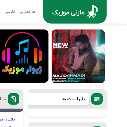
مازنی موزیک
مازندرانی
فارسی
ک
پلی لیست ها
دانل
دانلود
آه