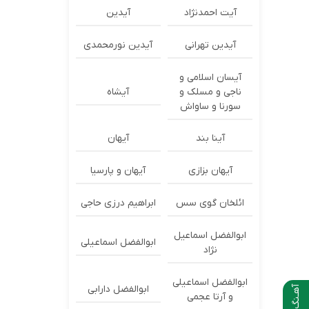
آیت احمدنژاد
آیدین
آیدین تهرانی
آیدین نورمحمدی
آیسان اسلامی و
ناجی و مسلک و
آیشاه
سورنا و ساواش
آینا بند
آیهان
آیهان بزازی
آیهان و پارسیا
ائلخان گوی سس
ابراهیم درزی حاجی
ابوالفضل اسماعیل
ابوالفضل اسماعیلی
نژاد
ابوالفضل اسماعیلی
ابوالفضل دارابی
آهـنگ بعدی
و آرتا عجمی