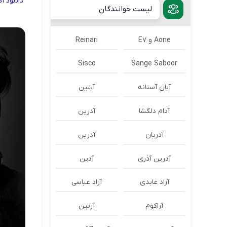
دانلود
آ
لیست خوانندگان
Aone و E7
Reinari
Sisco
Sange Saboor
آبان آستانه
آبتین
آدام دلگشا
آدرين
آدریان
آدرین
آدرین آذری
آدین
آراد عابدی
آراد عباسی
آراکوم
آرتین