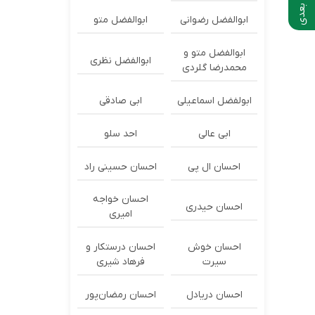
ابوالفضل رضوانی
ابوالفضل متو
ابوالفضل متو و
ابوالفضل نظری
محمدرضا گلردی
ابولفضل اسماعیلی
ابی صادقی
ابی عالی
احد سلو
احسان ال پی
احسان حسینی راد
احسان خواجه
احسان حیدری
امیری
احسان خوش
احسان درستكار و
سیرت
فرهاد شيرى
احسان دریادل
احسان رمضان‌پور