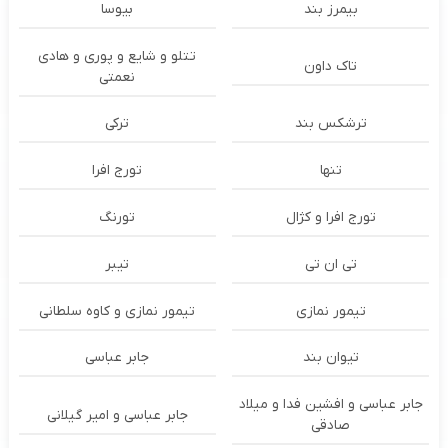
بیمرز بند
بیوسا
تتلو و شایع و پوری و هادی
تاک داون
نعمتی
ترشكس بند
ترکی
تنها
تورج افرا
تورج افرا و کژال
تورنگ
تی ان تی
تیبر
تیمور نمازی
تیمور نمازی و کاوه سلطانی
تیوان بند
جابر عباسی
جابر عباسی و افشین فدا و میلاد
جابر عباسی و امیر گیلانی
صادقی