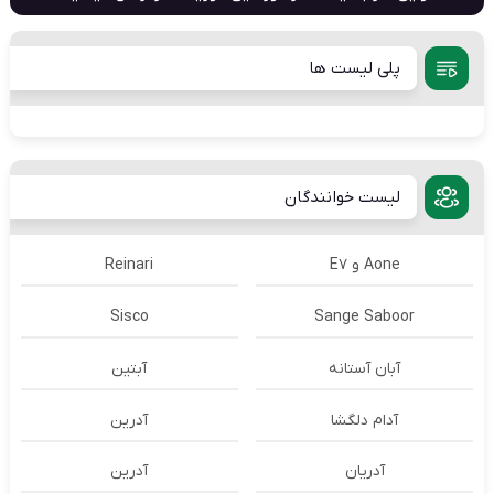
پلی لیست ها
لیست خوانندگان
Aone و E7
Reinari
Sisco
Sange Saboor
آبان آستانه
آبتین
آدام دلگشا
آدرين
آدریان
آدرین