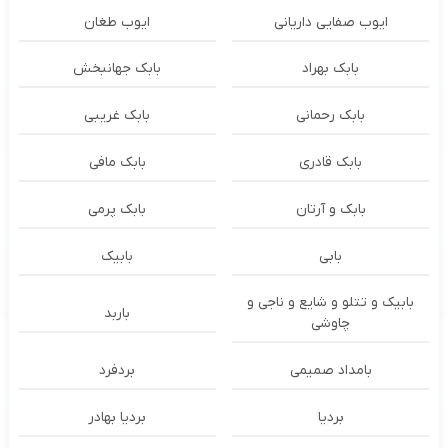
ایوب صفایی داریانی
ایوب طغان
بابک بهراد
بابک جهانبخش
بابک رحمانی
بابک غریبی
بابک قادری
بابک مافی
بابک و آرتان
بابک پرمی
بابی
بابیک
بابیک و تتلو و شایع و ناجی و
باربد
چاوشی
بامداد صمیمی
بردفرد
بردیا
بردیا بهادر