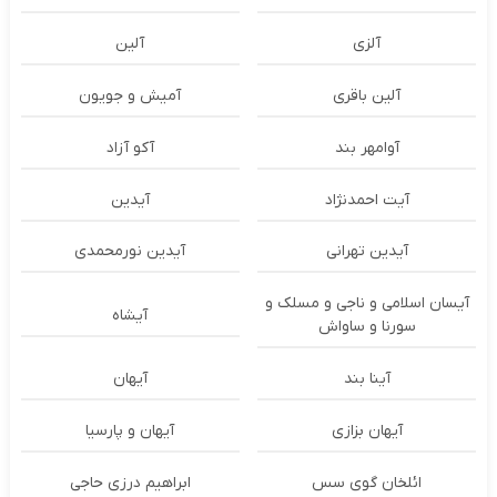
آلزی
آلین
آلین باقری
آمیش و جویون
آوامهر بند
آکو آزاد
آیت احمدنژاد
آیدین
آیدین تهرانی
آیدین نورمحمدی
آیسان اسلامی و ناجی و مسلک و
آیشاه
سورنا و ساواش
آینا بند
آیهان
آیهان بزازی
آیهان و پارسیا
ائلخان گوی سس
ابراهیم درزی حاجی