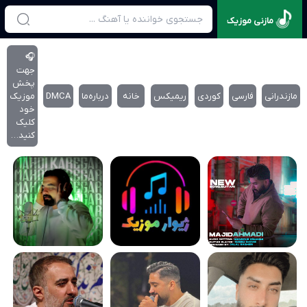
مازنی موزیک
🎧
جهت
پخش
مازندرانی
فارسی
کوردی
ریمیکس
خانه
درباره‌‌ما
DMCA
موزیک
خود
کلیک
کنید…