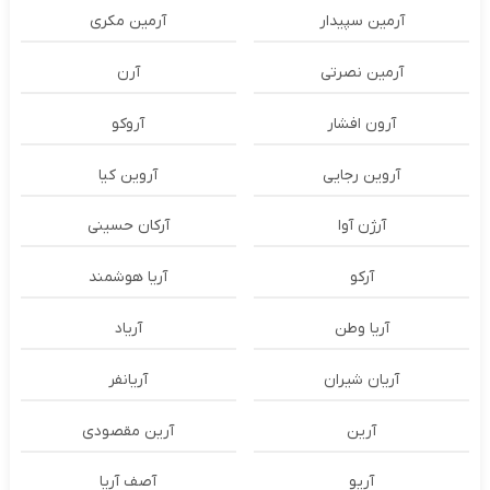
آرمین سپیدار
آرمین مکری
آرمین نصرتی
آرن
آرون افشار
آروکو
آروین رجایی
آروین کیا
آرژن آوا
آرکان حسینی
آرکو
آریا هوشمند
آریا وطن
آریاد
آریان شیران
آریانفر
آرین
آرین مقصودی
آریو
آصف آریا