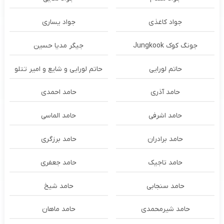
جواد کاغذی
جواد یساری
جونگ کوک Jungkook
جیگر مدیا حسین
حاتم لورایی
حاتم لورایی و شایع و امیر تتلو
حامد آذری
حامد احمدی
حامد اشرفی
حامد الماسی
حامد برادران
حامد برزگری
حامد تاجیک
حامد جعفری
حامد سنجابی
حامد شیخ
حامد شیرمحمدی
حامد ماهان