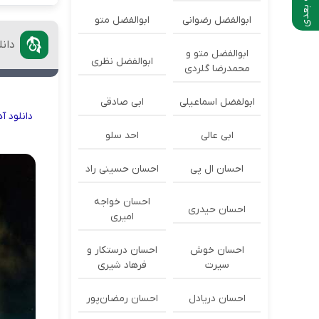
صفحه بعدی
ابوالفضل رضوانی
ابوالفضل متو
دان
ابوالفضل متو و
ابوالفضل نظری
محمدرضا گلردی
ابولفضل اسماعیلی
ابی صادقی
دانلود
آ
ابی عالی
احد سلو
احسان ال پی
احسان حسینی راد
احسان خواجه
احسان حیدری
امیری
احسان خوش
احسان درستكار و
سیرت
فرهاد شيرى
احسان دریادل
احسان رمضان‌پور