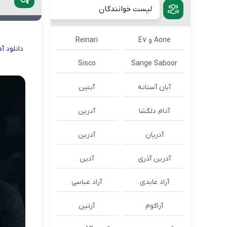
لیست خوانندگان
Aone و E7
Reinari
دانلود
آ
Sisco
Sange Saboor
آبان آستانه
آبتین
آدام دلگشا
آدرين
آدریان
آدرین
آدرین آذری
آدین
آراد عابدی
آراد عباسی
آراکوم
آرتین