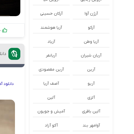
آرژن آوا
آرکان حسینی
آرکو
آریا هوشمند
0
آریا وطن
آریاد
دان
آریان شیران
آریانفر
آرین
آرین مقصودی
آریو
آصف آریا
دانلود
آ
آلزی
آلین
آلین باقری
آمیش و جویون
آوامهر بند
آکو آزاد